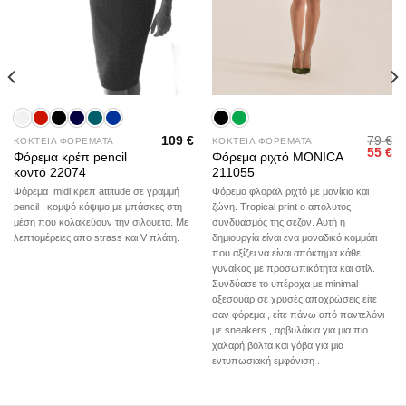
109
€
79
€
ΚΟΚΤΕΙΛ ΦΟΡΕΜΑΤΑ
ΚΟΚΤΕΙΛ ΦΟΡΕΜΑΤΑ
Origina
Η
55
€
Φόρεμα κρέπ pencil
Φόρεμα ριχτό MONICA
price
τρ
κοντό 22074
211055
was:
τι
79 €.
είν
Φόρεμα midi κρεπ attitude σε γραμμή
Φόρεμα φλοράλ ριχτό με μανίκια και
55
pencil , κομψό κόψιμο με μπάσκες στη
ζώνη. Tropical print ο απόλυτος
μέση που κολακεύουν την σιλουέτα. Με
συνδυασμός της σεζόν. Αυτή η
λεπτομέρειες απο strass και V πλάτη.
δημιουργία είναι ενα μοναδικό κομμάτι
που αξίζει να είναι απόκτημα κάθε
γυναίκας με προσωπικότητα και στίλ.
Συνδύασε το υπέροχα με minimal
αξεσουάρ σε χρυσές αποχρώσεις είτε
σαν φόρεμα , είτε πάνω από παντελόνι
με sneakers , αρβυλάκια για μια πιο
χαλαρή βόλτα και γόβα για μια
εντυπωσιακή εμφάνιση .