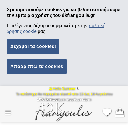
Χρησιμοποιούμε cookies για να βελτιστοποιήσουμε
την εμπειρία χρήσης του dkfrangoulis.gr
Επιλέγοντας δέχομαι συμφωνείτε με την
πολιτική
χρήσης cookie
μας
Δέχομαι τα cookies!
Απορρίπτω τα cookies
⛱ Hello Summer
☀️
Μετάβαση
Το κατάστημα θα παραμείνει κλειστό απο 13 έως 18 Αυγούστου
στο
10% έκπτωση
για αγορές με κάρτα
περιεχόμενο