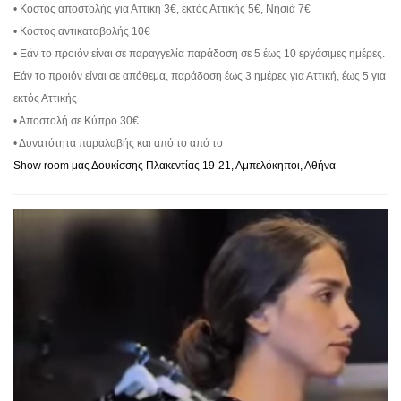
• Κόστος αποστολής για Αττική 3€, εκτός Αττικής 5€, Νησιά 7€
• Κόστος αντικαταβολής 10€
• Εάν το προιόν είναι σε παραγγελία παράδοση σε 5 έως 10 εργάσιμες ημέρες.
Εάν το προιόν είναι σε απόθεμα, παράδοση έως 3 ημέρες για Αττική, έως 5 για
εκτός Αττικής
• Αποστολή σε Κύπρο 30€
• Δυνατότητα παραλαβής και από το από το
Show room μας Δουκίσσης Πλακεντίας 19-21, Αμπελόκηποι, Αθήνα