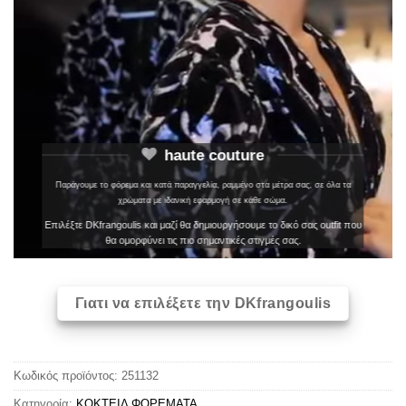
haute couture
Παράγουμε το φόρεμα και κατά παραγγελία, ραμμένο στα μέτρα σας, σε όλα τα
χρώματα με ιδανική εφαρμογή σε κάθε σώμα.
Επιλέξτε DKfrangoulis και μαζί θα δημιουργήσουμε το δικό σας outfit που
θα ομορφύνει τις πιο σημαντικές στιγμές σας.
Γιατι να επιλέξετε την DKfrangoulis
Κωδικός προϊόντος:
251132
Κατηγορία:
ΚΟΚΤΕΙΛ ΦΟΡΕΜΑΤΑ