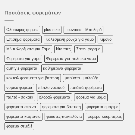
Προτάσεις φορεμάτων
Oλoσωμες φoρμες
plus size
Γουνάκια - Μπολερό
Επισημα φορεματα
Καλεσμένη ρούχα για γάμο
Κιμονό
Μίντι Φορέματα για Γάμο
Ντε πιες
Σατεν φορεμα
Φορεματα για γαμο
Φορεματα για πολιτικο γαμο
αμπιγιε φορεματα
καθημερινα φορεματα
κοκτειλ φορεματα για βαπτιση
μπούστο - μπλούζα
νυφικο φορεμα
πέπλο νυφικού
παιδικά φορέματα
παλτό - σακάκι
φλοραλ φορεματα
φορεμα για μαμα
φορεματα αερινα
φορεματα για βαπτιση
φορεματα εμπριμε
φορεματα καφτανια
φούστες-παντελόνια
φόρεμα κουμπάρας
φόρεμα σεμιζιέ