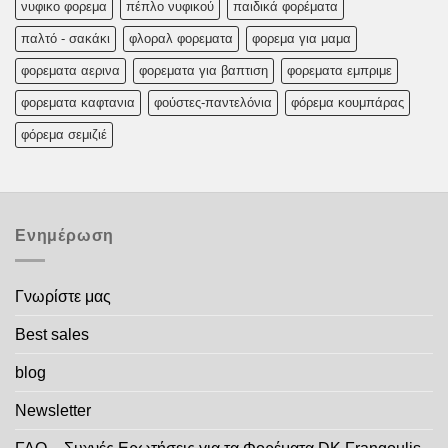
νυφικο φορεμα
πέπλο νυφικού
παιδικά φορέματα
παλτό - σακάκι
φλοραλ φορεματα
φορεμα για μαμα
φορεματα αερινα
φορεματα για βαπτιση
φορεματα εμπριμε
φορεματα καφτανια
φούστες-παντελόνια
φόρεμα κουμπάρας
φόρεμα σεμιζιέ
Ενημέρωση
Γνωρίστε μας
Best sales
blog
Newsletter