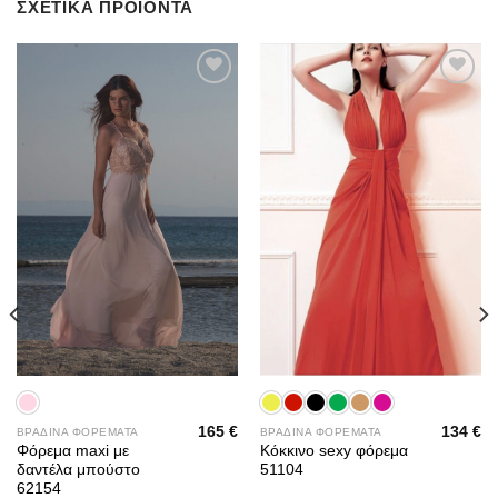
ΣΧΕΤΙΚΆ ΠΡΟΪΌΝΤΑ
Add to
Add to
wishlist
wishlist
165
€
134
€
ΒΡΑΔΙΝΑ ΦΟΡΕΜΑΤΑ
ΒΡΑΔΙΝΑ ΦΟΡΕΜΑΤΑ
Φόρεμα maxi με
Κόκκινο sexy φόρεμα
δαντέλα μπούστο
51104
62154