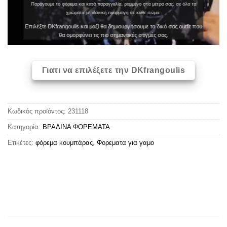
Παράγουμε το φόρεμα και κατά παραγγελία, ραμμένο στα μέτρα σας, σε όλα τα
χρώματα με ιδανική εφαρμογή σε κάθε σώμα.
Επιλέξτε DKfrangoulis και μαζί θα δημιουργήσουμε το δικό σας outfit που
θα ομορφύνει τις πιο σημαντικές στιγμές σας.
Γιατι να επιλέξετε την DKfrangoulis
Κωδικός προϊόντος:
231118
Κατηγορία:
ΒΡΑΔΙΝΑ ΦΟΡΕΜΑΤΑ
Ετικέτες:
φόρεμα κουμπάρας
,
Φορεματα για γαμο