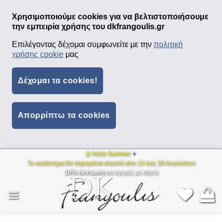
Χρησιμοποιούμε cookies για να βελτιστοποιήσουμε
την εμπειρία χρήσης του dkfrangoulis.gr
Επιλέγοντας δέχομαι συμφωνείτε με την
πολιτική
χρήσης cookie
μας
Δέχομαι τα cookies!
Απορρίπτω τα cookies
⛱ Hello Summer
☀️
Μετάβαση
Το κατάστημα θα παραμείνει κλειστό απο 13 έως 18 Αυγούστου
στο
10% έκπτωση
για αγορές με κάρτα
περιεχόμενο