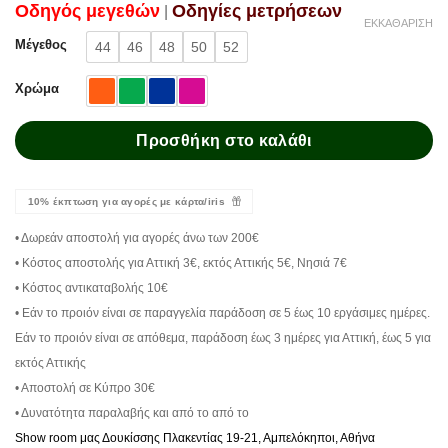
Oδηγός μεγεθών
Oδηγίες μετρήσεων
|
ΕΚΚΑΘΆΡΙΣΗ
Μέγεθος
44
46
48
50
52
Χρώμα
Προσθήκη στο καλάθι
10% έκπτωση για αγορές με κάρτα/iris
• Δωρεάν αποστολή για αγορές άνω των 200€
• Κόστος αποστολής για Αττική 3€, εκτός Αττικής 5€, Νησιά 7€
• Κόστος αντικαταβολής 10€
• Εάν το προιόν είναι σε παραγγελία παράδοση σε 5 έως 10 εργάσιμες ημέρες.
Εάν το προιόν είναι σε απόθεμα, παράδοση έως 3 ημέρες για Αττική, έως 5 για
εκτός Αττικής
• Αποστολή σε Κύπρο 30€
• Δυνατότητα παραλαβής και από το από το
Show room μας Δουκίσσης Πλακεντίας 19-21, Αμπελόκηποι, Αθήνα