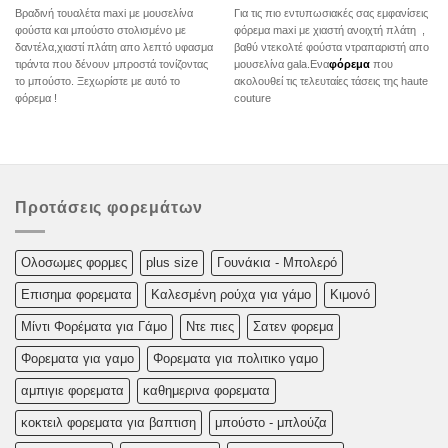
Βραδινή τουαλέτα maxi με μουσελίνα
Για τις πιο εντυπωσιακές σας εμφανίσεις
φούστα και μπούστο στολισμένο με
φόρεμα maxi με χιαστή ανοιχτή πλάτη ,
δαντέλα,χιαστί πλάτη απο λεπτό υφασμα
βαθύ ντεκολτέ φούστα ντραπαριστή απο
τιράντα που δένουν μπροστά τονίζοντας
μουσελίνα gala.Eνα
φόρεμα
που
το μπούστο. Ξεχωρίστε με αυτό το
ακολουθεί τις τελευταίες τάσεις της haute
φόρεμα !
couture
Προτάσεις φορεμάτων
Oλoσωμες φoρμες
plus size
Γουνάκια - Μπολερό
Επισημα φορεματα
Καλεσμένη ρούχα για γάμο
Κιμονό
Μίντι Φορέματα για Γάμο
Ντε πιες
Σατεν φορεμα
Φορεματα για γαμο
Φορεματα για πολιτικο γαμο
αμπιγιε φορεματα
καθημερινα φορεματα
κοκτειλ φορεματα για βαπτιση
μπούστο - μπλούζα