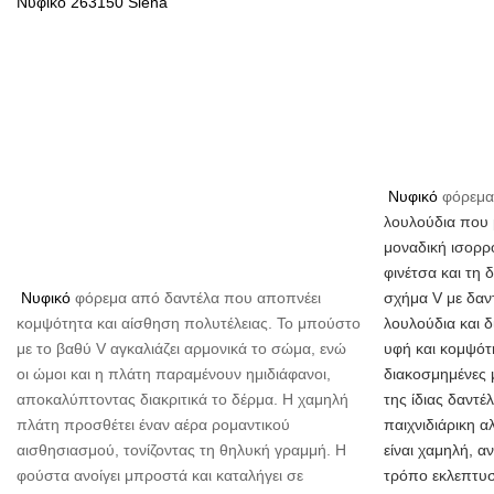
Νυφικό 263150 Siena
Νυφικό
φόρεμ
λουλούδια που 
μοναδική ισορρ
φινέτσα και τη 
Νυφικό
φόρεμα από δαντέλα που αποπνέει
σχήμα V με δαν
κομψότητα και αίσθηση πολυτέλειας. Το μπούστο
λουλούδια και δ
με το βαθύ V αγκαλιάζει αρμονικά το σώμα, ενώ
υφή και κομψότη
οι ώμοι και η πλάτη παραμένουν ημιδιάφανοι,
διακοσμημένες 
αποκαλύπτοντας διακριτικά το δέρμα. Η χαμηλή
της ίδιας δαντέ
πλάτη προσθέτει έναν αέρα ρομαντικού
παιχνιδιάρικη α
αισθησιασμού, τονίζοντας τη θηλυκή γραμμή. Η
είναι χαμηλή, α
φούστα ανοίγει μπροστά και καταλήγει σε
τρόπο εκλεπτυσ