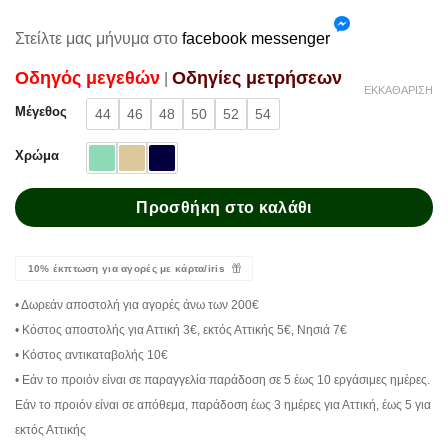
Στείλτε μας μήνυμα στο
facebook messenger
Oδηγός μεγεθών
Oδηγίες μετρήσεων
|
ΕΚΚΑΘΆΡΙΣΗ
Μέγεθος
44
46
48
50
52
54
Χρώμα
Προσθήκη στο καλάθι
10% έκπτωση για αγορές με κάρτα/iris
• Δωρεάν αποστολή για αγορές άνω των 200€
• Κόστος αποστολής για Αττική 3€, εκτός Αττικής 5€, Νησιά 7€
• Κόστος αντικαταβολής 10€
• Εάν το προιόν είναι σε παραγγελία παράδοση σε 5 έως 10 εργάσιμες ημέρες.
Εάν το προιόν είναι σε απόθεμα, παράδοση έως 3 ημέρες για Αττική, έως 5 για
εκτός Αττικής