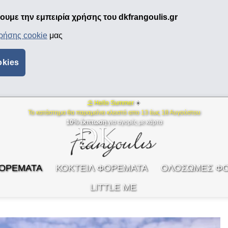
υμε την εμπειρία χρήσης του dkfrangoulis.gr
χρήσης cookie
μας
okies
⛱ Hello Summer
☀️
Το κατάστημα θα παραμείνει κλειστό απο 13 έως 18 Αυγούστου
10% έκπτωση
για αγορές με κάρτα
ΦΟΡΕΜΑΤΑ
ΚΟΚΤΕΙΛ ΦΟΡΕΜΑΤΑ
ΟΛΟΣΩΜΕΣ Φ
LITTLE ME