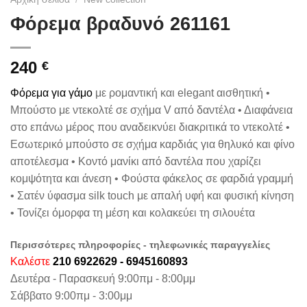
Φόρεμα βραδυνό 261161
240
€
Φόρεμα για γάμο
με ρομαντική και elegant αισθητική •
Μπούστο με ντεκολτέ σε σχήμα V από δαντέλα • Διαφάνεια
στο επάνω μέρος που αναδεικνύει διακριτικά το ντεκολτέ •
Εσωτερικό μπούστο σε σχήμα καρδιάς για θηλυκό και φίνο
αποτέλεσμα • Κοντό μανίκι από δαντέλα που χαρίζει
κομψότητα και άνεση • Φούστα φάκελος σε φαρδιά γραμμή
• Σατέν ύφασμα silk touch με απαλή υφή και φυσική κίνηση
• Τονίζει όμορφα τη μέση και κολακεύει τη σιλουέτα
Περισσότερες πληροφορίες - τηλεφωνικές παραγγελίες
Καλέστε
210 6922629 - 6945160893
Δευτέρα - Παρασκευή 9:00πμ - 8:00μμ
Σάββατο 9:00πμ - 3:00μμ