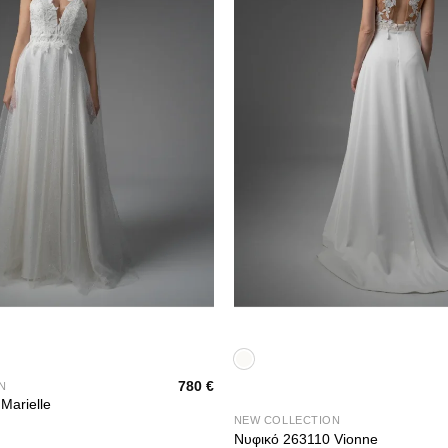
+
780
€
N
Marielle
NEW COLLECTION
Νυφικό 263110 Vionne