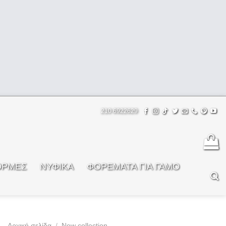
210 6922629
ΟΡΜΕΣ
ΝΥΦΙΚΑ
ΦOΡΕΜΑΤΑ ΓΙΑ ΓΑΜΟ
Αρχική σελίδα
/
New collection