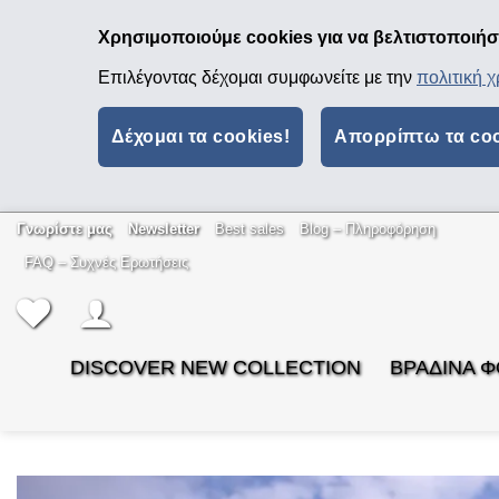
Χρησιμοποιούμε cookies για να βελτιστοποιήσο
Επιλέγοντας δέχομαι συμφωνείτε με την
πολιτική 
Δέχομαι τα cookies!
Απορρίπτω τα co
Μετάβαση
Γνωρίστε μας
Newsletter
Best sales
Βlog – Πληροφόρηση
στο
FAQ – Συχνές Ερωτήσεις
περιεχόμενο
DISCOVER NEW COLLECTION
ΒΡΑΔΙΝΑ 