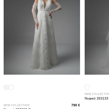
+
+
NEW COLLECTIO
Νυφικό 263133 
790
€
NEW COLLECTION