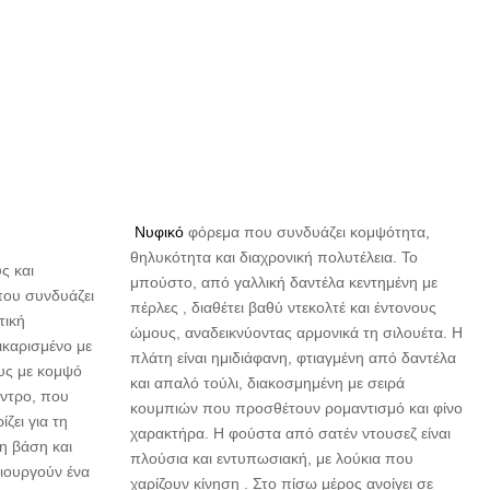
Νυφικό
φόρεμα που συνδυάζει κομψότητα,
θηλυκότητα και διαχρονική πολυτέλεια. Το
ς και
μπούστο, από γαλλική δαντέλα κεντημένη με
που συνδυάζει
πέρλες , διαθέτει βαθύ ντεκολτέ και έντονους
τική
ώμους, αναδεικνύοντας αρμονικά τη σιλουέτα. Η
ικαρισμένο με
πλάτη είναι ημιδιάφανη, φτιαγμένη από δαντέλα
υς με κομψό
και απαλό τούλι, διακοσμημένη με σειρά
έντρο, που
κουμπιών που προσθέτουν ρομαντισμό και φίνο
ζει για τη
χαρακτήρα. Η φούστα από σατέν ντουσεζ είναι
η βάση και
πλούσια και εντυπωσιακή, με λούκια που
μιουργούν ένα
χαρίζουν κίνηση . Στο πίσω μέρος ανοίγει σε