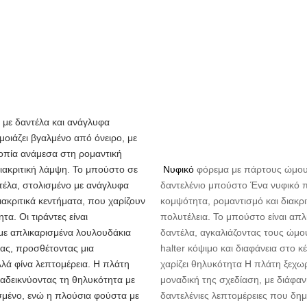
α
με δαντέλα και ανάγλυφα
μοιάζει βγαλμένο από όνειρο, με
οπία ανάμεσα στη ρομαντική
διακριτική λάμψη. Το μπούστο σε
Νυφικό
φόρεμα με πάρτους ώμου
τέλα, στολισμένο με ανάγλυφα
δαντελένιο μπούστο Ένα νυφικό 
ιακριτικά κεντήματα, που χαρίζουν
κομψότητα, ρομαντισμό και διακρι
τα. Οι τιράντες είναι
πολυτέλεια. Το μπούστο είναι απλ
με απλικαρισμένα λουλουδάκια
δαντέλα, αγκαλιάζοντας τους ώμο
λας, προσθέτοντας μια
halter κόψιμο και διαφάνεια στο κ
λλά φίνα λεπτομέρεια. Η πλάτη
χαρίζει θηλυκότητα Η πλάτη ξεχωρί
ναδεικνύοντας τη θηλυκότητα με
μοναδική της σχεδίαση, με διάφαν
μένο, ενώ η πλούσια φούστα με
δαντελένιες λεπτομέρειες που δη