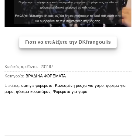
Παράγουμε το φόρεμα και κατά παραγγελία, ραμμένο στα μέτρα σας, σε όλα τα
χρώματα με ιδανική εφαρμογή σε κάθε σώμα.
Επιλέξτε DKfrangoulis και μαζί θα δημιουργήσουμε το δικό σας outfit που
θα ομορφύνει τις πιο σημαντικές στιγμές σας.
Γιατι να επιλέξετε την DKfrangoulis
Κωδικός προϊόντος:
231187
Κατηγορία:
ΒΡΑΔΙΝΑ ΦΟΡΕΜΑΤΑ
Ετικέτες:
αμπιγιε φορεματα
,
Καλεσμένη ρούχα για γάμο
,
φορεμα για
μαμα
,
φόρεμα κουμπάρας
,
Φορεματα για γαμο