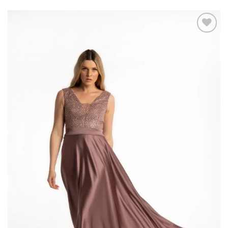
Add to
wishlist