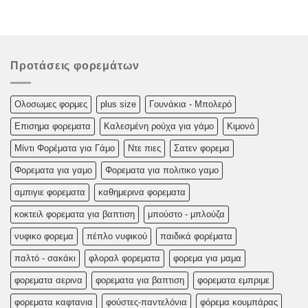
Προτάσεις φορεμάτων
Oλoσωμες φoρμες
plus size
Γουνάκια - Μπολερό
Επισημα φορεματα
Καλεσμένη ρούχα για γάμο
Κιμονό
Μίντι Φορέματα για Γάμο
Ντε πιες
Σατεν φορεμα
Φορεματα για γαμο
Φορεματα για πολιτικο γαμο
αμπιγιε φορεματα
καθημερινα φορεματα
κοκτειλ φορεματα για βαπτιση
μπούστο - μπλούζα
νυφικο φορεμα
πέπλο νυφικού
παιδικά φορέματα
παλτό - σακάκι
φλοραλ φορεματα
φορεμα για μαμα
φορεματα αερινα
φορεματα για βαπτιση
φορεματα εμπριμε
φορεματα καφτανια
φούστες-παντελόνια
φόρεμα κουμπάρας