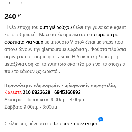
240
€
Η νέα εποχή του
αμπιγιέ ρούχου
θέλει την γυναίκα elegant
και αισθησιακή . Maxi σατέν αμάνικο απο
τα ωραιοτερα
φορεματα για γαμο
με μπούστο V στολίζεται με srass που
απογειώνουν την glamourous εμφάνιση . Φούστα πλούσια
αέρινη απο ύφασμα light rasmir .Η διακριτική λάμψη , η
μεταξένια υφή και το εντυπωσιακό πέσιμο είναι τα στοιχεία
που το κάνουν ξεχωριστό .
Περισσότερες πληροφορίες - τηλεφωνικές παραγγελίες
Καλέστε
210 6922629 - 6945160893
Δευτέρα - Παρασκευή 9:00πμ - 8:00μμ
Σάββατο 9:00πμ - 3:00μμ
Στείλτε μας μήνυμα στο
facebook messenger