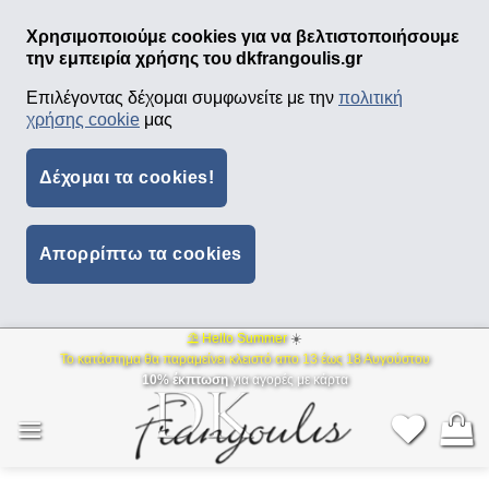
Χρησιμοποιούμε cookies για να βελτιστοποιήσουμε
την εμπειρία χρήσης του dkfrangoulis.gr
Επιλέγοντας δέχομαι συμφωνείτε με την
πολιτική
χρήσης cookie
μας
Δέχομαι τα cookies!
Απορρίπτω τα cookies
⛱ Hello Summer
☀️
Μετάβαση
Το κατάστημα θα παραμείνει κλειστό απο 13 έως 18 Αυγούστου
στο
10% έκπτωση
για αγορές με κάρτα
περιεχόμενο