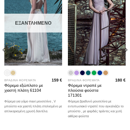
ΕΞΑΝΤΛΗΜΈΝΟ
159
€
180
€
ΒΡΑΔΙΝΑ ΦΟΡΕΜΑΤΑ
ΒΡΑΔΙΝΑ ΦΟΡΕΜΑΤΑ
Φόρεμα εξώπλατο με
Φόρεμα ντραπέ με
χιαστή πλάτη 61104
πλούσια φούστα
171301
Φόρεμα για γάμο maxi μουσελίνα , V
Φόρεμα βραδυνό μουσελίνα με
μπούστο και χιαστή πλάτη στολισμένο με
εντυπωσιακό ντραπέ που αγκαλιάζει το
απλικαρισμένη χρυσή δαντέλα.
μπούστο , με φαρδιές τιράντες και χυτή
αιθέρια φούστα