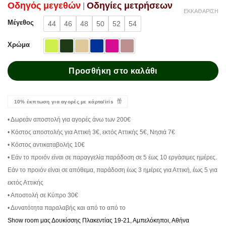
Oδηγός μεγεθών
Oδηγίες μετρήσεων
|
ΕΚΚΑΘΆΡΙΣΗ
Μέγεθος
44
46
48
50
52
54
Χρώμα
Προσθήκη στο καλάθι
10% έκπτωση για αγορές με κάρτα/iris
• Δωρεάν αποστολή για αγορές άνω των 200€
• Κόστος αποστολής για Αττική 3€, εκτός Αττικής 5€, Νησιά 7€
• Κόστος αντικαταβολής 10€
• Εάν το προιόν είναι σε παραγγελία παράδοση σε 5 έως 10 εργάσιμες ημέρες.
Εάν το προιόν είναι σε απόθεμα, παράδοση έως 3 ημέρες για Αττική, έως 5 για
εκτός Αττικής
• Αποστολή σε Κύπρο 30€
• Δυνατότητα παραλαβής και από το από το
Show room μας Δουκίσσης Πλακεντίας 19-21, Αμπελόκηποι, Αθήνα