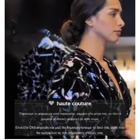
haute couture
Παράγουμε το φόρεμα και κατά παραγγελία, ραμμένο στα μέτρα σας, σε όλα τα
χρώματα με ιδανική εφαρμογή σε κάθε σώμα.
Επιλέξτε DKfrangoulis και μαζί θα δημιουργήσουμε το δικό σας outfit που
θα ομορφύνει τις πιο σημαντικές στιγμές σας.