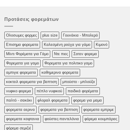
Προτάσεις φορεμάτων
Oλoσωμες φoρμες
plus size
Γουνάκια - Μπολερό
Επισημα φορεματα
Καλεσμένη ρούχα για γάμο
Κιμονό
Μίντι Φορέματα για Γάμο
Ντε πιες
Σατεν φορεμα
Φορεματα για γαμο
Φορεματα για πολιτικο γαμο
αμπιγιε φορεματα
καθημερινα φορεματα
κοκτειλ φορεματα για βαπτιση
μπούστο - μπλούζα
νυφικο φορεμα
πέπλο νυφικού
παιδικά φορέματα
παλτό - σακάκι
φλοραλ φορεματα
φορεμα για μαμα
φορεματα αερινα
φορεματα για βαπτιση
φορεματα εμπριμε
φορεματα καφτανια
φούστες-παντελόνια
φόρεμα κουμπάρας
φόρεμα σεμιζιέ