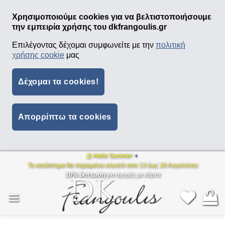
Χρησιμοποιούμε cookies για να βελτιστοποιήσουμε
την εμπειρία χρήσης του dkfrangoulis.gr
Επιλέγοντας δέχομαι συμφωνείτε με την
πολιτική
χρήσης cookie
μας
Δέχομαι τα cookies!
Απορρίπτω τα cookies
⛱ Hello Summer
☀️
Μετάβαση
Το κατάστημα θα παραμείνει κλειστό απο 13 έως 18 Αυγούστου
στο
10% έκπτωση
για αγορές με κάρτα
περιεχόμενο