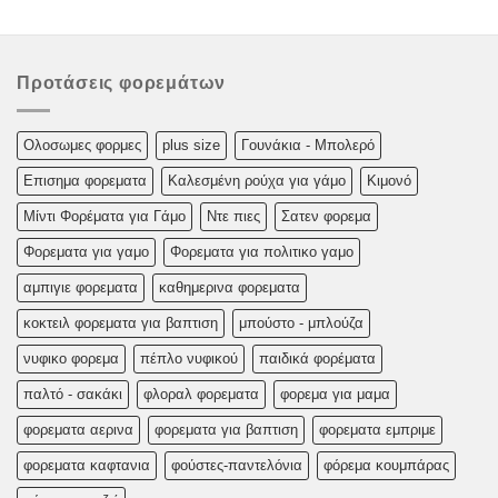
Προτάσεις φορεμάτων
Oλoσωμες φoρμες
plus size
Γουνάκια - Μπολερό
Επισημα φορεματα
Καλεσμένη ρούχα για γάμο
Κιμονό
Μίντι Φορέματα για Γάμο
Ντε πιες
Σατεν φορεμα
Φορεματα για γαμο
Φορεματα για πολιτικο γαμο
αμπιγιε φορεματα
καθημερινα φορεματα
κοκτειλ φορεματα για βαπτιση
μπούστο - μπλούζα
νυφικο φορεμα
πέπλο νυφικού
παιδικά φορέματα
παλτό - σακάκι
φλοραλ φορεματα
φορεμα για μαμα
φορεματα αερινα
φορεματα για βαπτιση
φορεματα εμπριμε
φορεματα καφτανια
φούστες-παντελόνια
φόρεμα κουμπάρας