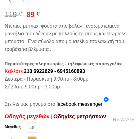
Original
Η
119
89
€
€
price
τρέχουσα
Ντεπιές με maxi φούστα απο βολάν , ενσωματωμένα
was:
τιμή
μαντήλια που δένουν με πολλούς τρόπους και strapless
119 €.
είναι:
μπούστο . Ενα σύνολο απο μουσελίνα τσαλακωτή που
89 €.
τραβάει τα βλέμματα .
Περισσότερες πληροφορίες - τηλεφωνικές παραγγελίες
Καλέστε
210 6922629 - 6945160893
Δευτέρα - Παρασκευή 9:00πμ - 8:00μμ
Σάββατο 9:00πμ - 3:00μμ
Στείλτε μας μήνυμα στο
facebook messenger
Oδηγός μεγεθών
Oδηγίες μετρήσεων
|
ΕΚΚΑΘΆΡΙΣΗ
Μέγεθος
48