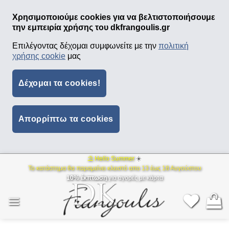
Χρησιμοποιούμε cookies για να βελτιστοποιήσουμε
την εμπειρία χρήσης του dkfrangoulis.gr
Επιλέγοντας δέχομαι συμφωνείτε με την
πολιτική
χρήσης cookie
μας
Δέχομαι τα cookies!
Απορρίπτω τα cookies
⛱ Hello Summer
☀️
Μετάβαση
Το κατάστημα θα παραμείνει κλειστό απο 13 έως 18 Αυγούστου
στο
10% έκπτωση
για αγορές με κάρτα
περιεχόμενο