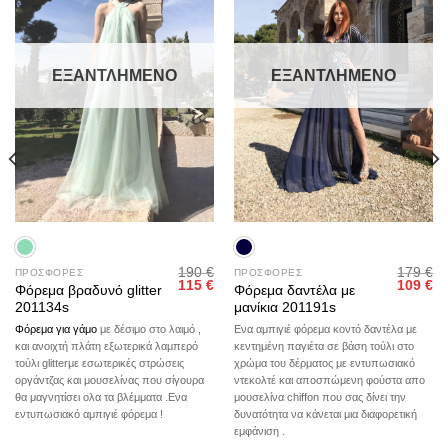
ΕΞΑΝΤΛΗΜΈΝΟ
ΕΞΑΝΤΛΗΜΈΝΟ
190
€
179
€
ΠΡΟΣΦΟΡΕΣ
ΠΡΟΣΦΟΡΕΣ
Original
Η
Original
Η
115
€
109
€
Φόρεμα βραδυνό glitter
Φόρεμα δαντέλα με
price
τρέχουσα
price
τρ
201134s
μανίκια 201191s
was:
τιμή
was:
τι
190 €.
είναι:
179 €.
είν
Ενα αμπιγιέ φόρεμα κοντό δαντέλα με
Φόρεμα για γάμο
με δέσιμο στο λαιμό ,
115 €.
10
κεντημένη παγιέτα σε βάση τούλι στο
και ανοιχτή πλάτη εξωτερικά λαμπερό
χρώμα του δέρματος με εντυπωσιακό
τούλι glitterμε εσωτερικές στρώσεις
ντεκολτέ και αποσπώμενη φούστα απο
οργάντζας και μουσελίνας που σίγουρα
μουσελίνα chiffon που σας δίνει την
θα μαγνητίσει ολα τα βλέμματα .Ενα
δυνατότητα να κάνεται μια διαφορετική
εντυπωσιακό αμπιγιέ φόρεμα !
εμφάνιση .