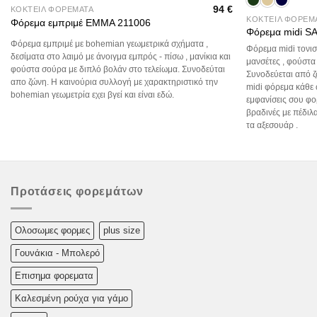
94
€
ΚΟΚΤΕΙΛ ΦΟΡΕΜΑΤΑ
ΚΟΚΤΕΙΛ ΦΟΡΕΜ
Φόρεμα εμπριμέ EMMA 211006
Φόρεμα midi 
Φόρεμα εμπριμέ με bohemian γεωμετρικά σχήματα ,
Φόρεμα midi τονισ
δεσίματα στο λαιμό με άνοιγμα εμπρός - πίσω , μανίκια και
μανσέτες , φούστα
φούστα σούρα με διπλό βολάν στο τελείωμα. Συνοδεύται
Συνοδεύεται από ζ
απο ζώνη. Η καινούρια συλλογή με χαρακτηριστικό την
midi φόρεμα κάθε 
bohemian γεωμετρία εχει βγεί και είναι εδώ.
εμφανίσεις σου φο
βραδινές με πέδιλ
τα αξεσουάρ .
Προτάσεις φορεμάτων
Oλoσωμες φoρμες
plus size
Γουνάκια - Μπολερό
Επισημα φορεματα
Καλεσμένη ρούχα για γάμο