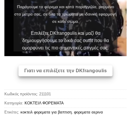
Παράγουμε το φόρεμα και κατά παραγγελία, ραμμένο
στα μέτρα σας, σε όλα τα χρώματα με ιδανική εφαρμογή
σε κάθε σώμα.
Επιλέξτε DKfrangoulis και μαζί θα
δημιουργήσουμε το δικό σας outfit που θα
ομορφύνει τις πιο σημαντικές στιγμές σας.
Γιατι να επιλέξετε την DKfrangoulis
Κωδικός προϊόντος:
211101
Κατηγορία:
ΚΟΚΤΕΙΛ ΦΟΡΕΜΑΤΑ
Ετικέτες:
κοκτειλ φορεματα για βαπτιση
,
φορεματα αερινα