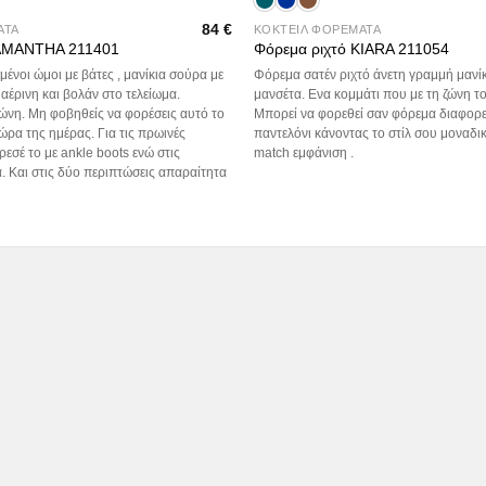
84
€
ΑΤΑ
ΚΟΚΤΕΙΛ ΦΟΡΕΜΑΤΑ
SAMANTHA 211401
Φόρεμα ριχτό KIARA 211054
μένοι ώμοι με βάτες , μανίκια σούρα με
Φόρεμα σατέν ριχτό άνετη γραμμή μανίκ
 αέρινη και βολάν στο τελείωμα.
μανσέτα. Ενα κομμάτι που με τη ζώνη τ
ώνη. Μη φοβηθείς να φορέσεις αυτό το
Μπορεί να φορεθεί σαν φόρεμα διαφορε
ώρα της ημέρας. Για τις πρωινές
παντελόνι κάνοντας το στίλ σου μοναδικ
ρεσέ το με ankle boots ενώ στις
match εμφάνιση .
α. Και στις δύο περιπτώσεις απαραίτητα