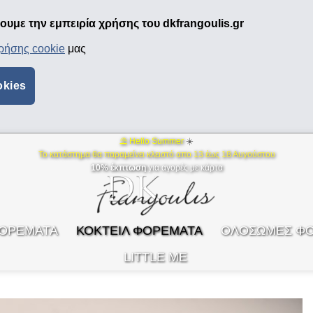
υμε την εμπειρία χρήσης του dkfrangoulis.gr
χρήσης cookie
μας
okies
⛱ Hello Summer
☀️
Το κατάστημα θα παραμείνει κλειστό απο 13 έως 18 Αυγούστου
10% έκπτωση
για αγορές με κάρτα
ΦΟΡΕΜΑΤΑ
ΚΟΚΤΕΙΛ ΦΟΡΕΜΑΤΑ
ΟΛΟΣΩΜΕΣ Φ
LITTLE ME