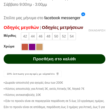
Σάββατο 9:00πμ - 3:00μμ
Στείλτε μας μήνυμα στο
facebook messenger
Oδηγός μεγεθών
Oδηγίες μετρήσεων
|
ΕΚΚΑΘΆΡΙΣΗ
Μέγεθος
42
44
46
48
50
52
54
Χρώμα
Προσθήκη στο καλάθι
10% έκπτωση για αγορές με κάρτα/iris
• Δωρεάν αποστολή για αγορές άνω των 200€
• Κόστος αποστολής για Αττική 3€, εκτός Αττικής 5€, Νησιά 7€
• Κόστος αντικαταβολής 10€
• Εάν το προιόν είναι σε παραγγελία παράδοση σε 5 έως 10 εργάσιμες ημέρες.
Εάν το προιόν είναι σε απόθεμα, παράδοση έως 3 ημέρες για Αττική, έως 5 για