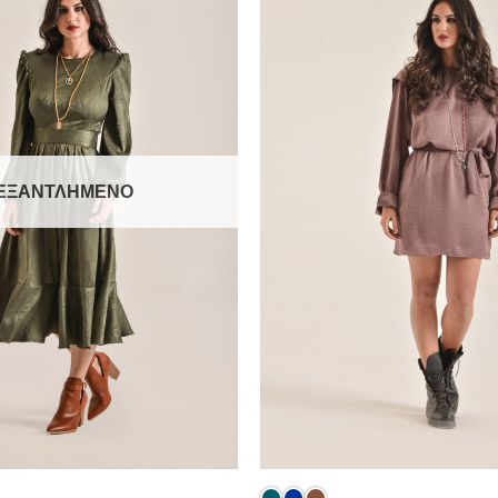
Add to
wishlist
ΕΞΑΝΤΛΗΜΈΝΟ
+