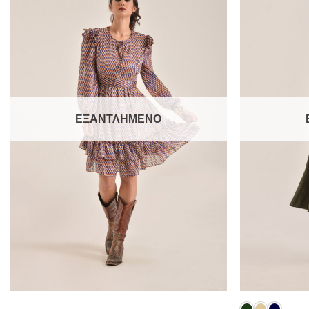
Add to
wishlist
ΕΞΑΝΤΛΗΜΈΝΟ
+
+