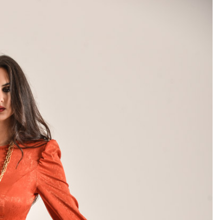
Add to
wishlist