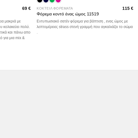
69
€
115
€
ΚΟΚΤΕΙΛ ΦΟΡΕΜΑΤΑ
Φόρεμα κοντό ένας ώμος 11519
ια μακριά με
Εντυπωσιακό σατέν φόρεμα για βάπτιση , ενας ώμος με
ου κολακεύει πολύ.
λεπτομέρειες strass στενή γραμμή που αγκαλιάζει το σώμα
τικά και πάνω απο
.
ό για μια mix &