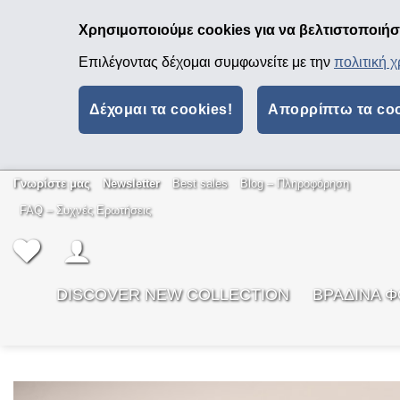
Χρησιμοποιούμε cookies για να βελτιστοποιήσο
Επιλέγοντας δέχομαι συμφωνείτε με την
πολιτική 
Δέχομαι τα cookies!
Απορρίπτω τα co
Μετάβαση
Γνωρίστε μας
Newsletter
Best sales
Βlog – Πληροφόρηση
στο
FAQ – Συχνές Ερωτήσεις
περιεχόμενο
DISCOVER NEW COLLECTION
ΒΡΑΔΙΝΑ 