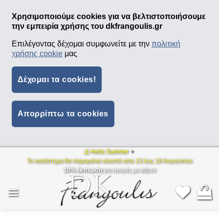
Χρησιμοποιούμε cookies για να βελτιστοποιήσουμε
την εμπειρία χρήσης του dkfrangoulis.gr
Επιλέγοντας δέχομαι συμφωνείτε με την
πολιτική
χρήσης cookie
μας
Δέχομαι τα cookies!
Απορρίπτω τα cookies
⛱ Hello Summer
☀️
Μετάβαση
Το κατάστημα θα παραμείνει κλειστό απο 13 έως 18 Αυγούστου
στο
10% έκπτωση
για αγορές με κάρτα
περιεχόμενο