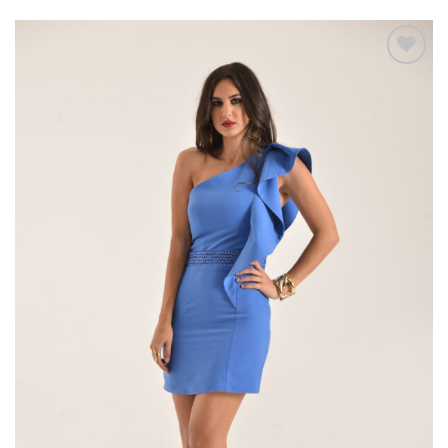
Add to
wishlist