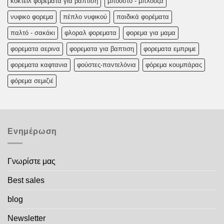
κοκτειλ φορεματα για βαπτιση
μπούστο - μπλούζα
νυφικο φορεμα
πέπλο νυφικού
παιδικά φορέματα
παλτό - σακάκι
φλοραλ φορεματα
φορεμα για μαμα
φορεματα αερινα
φορεματα για βαπτιση
φορεματα εμπριμε
φορεματα καφτανια
φούστες-παντελόνια
φόρεμα κουμπάρας
φόρεμα σεμιζιέ
Ενημέρωση
Γνωρίστε μας
Best sales
blog
Newsletter