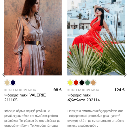
Add to
Add to
wishlist
wishlist
98
€
124
€
ΚΟΚΤΕΙΛ ΦΟΡΕΜΑΤΑ
ΚΟΚΤΕΙΛ ΦΟΡΕΜΑΤΑ
Φόρεμα maxi VALERIE
Φόρεμα maxi
211165
εξώπλατο 202114
Φόρεμα αέρινο σεμιζιέ μανίκια με
Για τις πιο εντυπωσιακές εμφανίσεις σας
μεγάλες μανσέτες και πλούσια φούστα
, φόρεμα maxi μουσελίνα gala , χιαστή
με λούκια. Το φόρεμα θα συνοδεύεται με
ανοιχτή πλάτη με εντυπωσιακό μπούστο
υφασμάτινη ζώνη. Το λαχούρι τύπωμα
και extra μπλαστρόν .