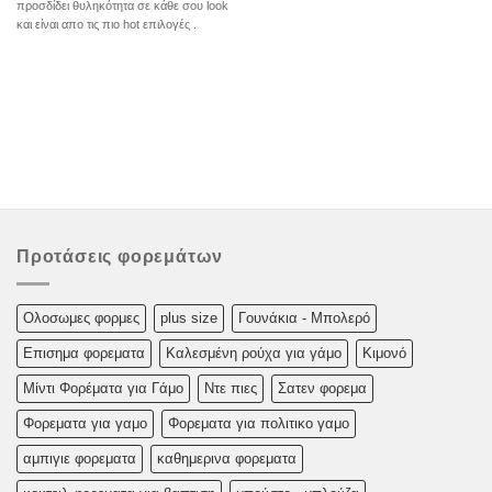
προσδίδει θυληκότητα σε κάθε σου look
και είναι απο τις πιο hot επιλογές .
Προτάσεις φορεμάτων
Oλoσωμες φoρμες
plus size
Γουνάκια - Μπολερό
Επισημα φορεματα
Καλεσμένη ρούχα για γάμο
Κιμονό
Μίντι Φορέματα για Γάμο
Ντε πιες
Σατεν φορεμα
Φορεματα για γαμο
Φορεματα για πολιτικο γαμο
αμπιγιε φορεματα
καθημερινα φορεματα