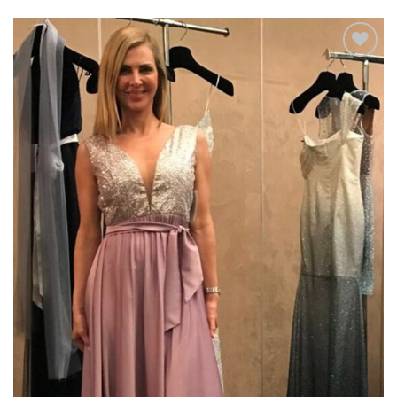
Add to
wishlist