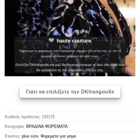
haute couture
Παράγουμε το φόρεμα και κατά παραγγελία, ραμμένο στα μέτρα σας, σε όλα τα
χρώματα με ιδανική εφαρμογή σε κάθε σώμα.
Επιλέξτε DKfrangoulis και μαζί θα δημιουργήσουμε το δικό σας outfit που
θα ομορφύνει τις πιο σημαντικές στιγμές σας.
Γιατι να επιλέξετε την DKfrangoulis
Κωδικός προϊόντος:
191175
Κατηγορία:
ΒΡΑΔΙΝΑ ΦΟΡΕΜΑΤΑ
Ετικέτες:
plus size
,
Φορεματα για γαμο