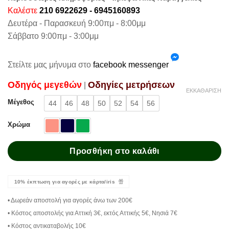
Καλέστε
210 6922629 - 6945160893
Δευτέρα - Παρασκευή 9:00πμ - 8:00μμ
Σάββατο 9:00πμ - 3:00μμ
Στείλτε μας μήνυμα στο
facebook messenger
Oδηγός μεγεθών
Oδηγίες μετρήσεων
|
ΕΚΚΑΘΆΡΙΣΗ
Μέγεθος
44
46
48
50
52
54
56
Χρώμα
Προσθήκη στο καλάθι
10% έκπτωση για αγορές με κάρτα/iris
• Δωρεάν αποστολή για αγορές άνω των 200€
• Κόστος αποστολής για Αττική 3€, εκτός Αττικής 5€, Νησιά 7€
• Κόστος αντικαταβολής 10€