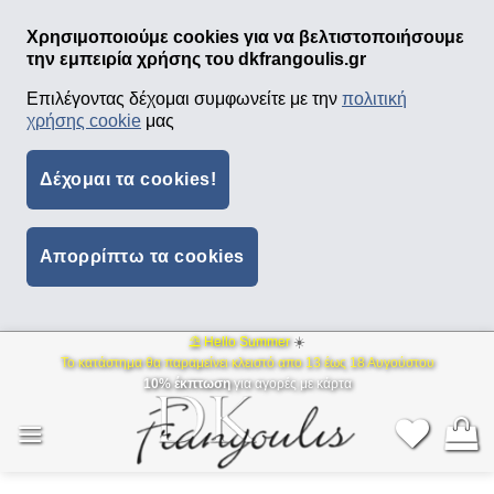
Χρησιμοποιούμε cookies για να βελτιστοποιήσουμε
την εμπειρία χρήσης του dkfrangoulis.gr
Επιλέγοντας δέχομαι συμφωνείτε με την
πολιτική
χρήσης cookie
μας
Δέχομαι τα cookies!
Απορρίπτω τα cookies
⛱ Hello Summer
☀️
Μετάβαση
Το κατάστημα θα παραμείνει κλειστό απο 13 έως 18 Αυγούστου
στο
10% έκπτωση
για αγορές με κάρτα
περιεχόμενο