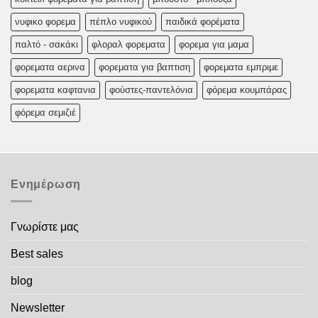
νυφικο φορεμα
πέπλο νυφικού
παιδικά φορέματα
παλτό - σακάκι
φλοραλ φορεματα
φορεμα για μαμα
φορεματα αερινα
φορεματα για βαπτιση
φορεματα εμπριμε
φορεματα καφτανια
φούστες-παντελόνια
φόρεμα κουμπάρας
φόρεμα σεμιζιέ
Ενημέρωση
Γνωρίστε μας
Best sales
blog
Newsletter