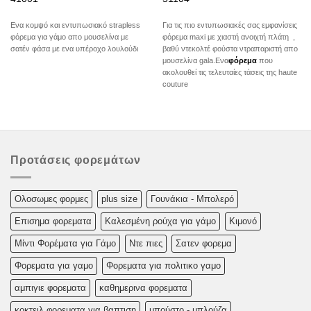
Για τις πιο εντυπωσιακές σας εμφανίσεις
Ενα κομψό και εντυπωσιακό strapless
φόρεμα maxi με χιαστή ανοιχτή πλάτη ,
φόρεμα για γάμο απο μουσελίνα με
βαθύ ντεκολτέ φούστα ντραπαριστή απο
σατέν φάσα με ενα υπέροχο λουλούδι
μουσελίνα gala.Eνα
φόρεμα
που
ακολουθεί τις τελευταίες τάσεις της haute
couture
Προτάσεις φορεμάτων
Oλoσωμες φoρμες
plus size
Γουνάκια - Μπολερό
Επισημα φορεματα
Καλεσμένη ρούχα για γάμο
Κιμονό
Μίντι Φορέματα για Γάμο
Ντε πιες
Σατεν φορεμα
Φορεματα για γαμο
Φορεματα για πολιτικο γαμο
αμπιγιε φορεματα
καθημερινα φορεματα
κοκτειλ φορεματα για βαπτιση
μπούστο - μπλούζα