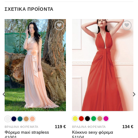
ΣΧΕΤΙΚΆ ΠΡΟΪΌΝΤΑ
Add to
Add to
wishlist
wishlist
134
€
119
€
ΒΡΑΔΙΝΑ ΦΟΡΕΜΑΤΑ
ΒΡΑΔΙΝΑ ΦΟΡΕΜΑΤΑ
Κόκκινο sexy φόρεμα
Φόρεμα maxi strapless
51104
41001