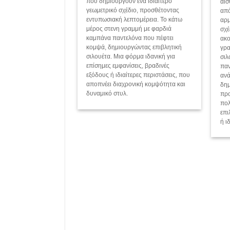
που δημιουργούν ένα ιδιαίτερο
αισ
έτα. Ιδανική για
γεωμετρικό σχέδιο, προσθέτοντας
από
ίσεις και
εντυπωσιακή λεπτομέρεια. Το κάτω
αρμ
 περιστάσεις.
* η
μέρος στενη γραμμή με φαρδιά
σχέ
καμπάνα παντελόνα που πέφτει
ακο
 μόνο στον τύπο ,
κομψά, δημιουργώντας επιβλητική
γρα
ναι μονόχρωμα .
σιλουέτα. Μια φόρμα ιδανική για
σιλ
επίσημες εμφανίσεις, βραδινές
παν
εξόδους ή ιδιαίτερες περιστάσεις, που
ανά
αποπνέει διαχρονική κομψότητα και
δημ
δυναμικό στυλ.
προ
πολ
επι
ή ι