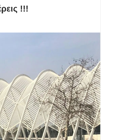
εις !!!