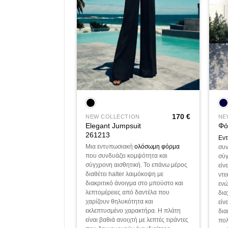
+
+
160
€
170
€
ΩΜΕΣ
NEW COLLECTION
NE
Elegant Jumpsuit
51251
Φό
261213
π
φόρμα
σε
Εν
Μια εντυπωσιακή
ολόσωμη φόρμα
συν
ο με κομψή
που συνδυάζει κομψότητα και
σύγ
τική. Το μπούστο
σύγχρονη αισθητική. Το επάνω μέρος
είν
ξέχουσα φάσα που
διαθέτει halter λαιμόκοψη με
ντε
διακριτικό άνοιγμα στο μπούστο και
ενώ
ίτερο στυλ και
λεπτομέρειες από δαντέλα που
δια
λο. Το παντελόνι
χαρίζουν θηλυκότητα και
είν
ίδια γραμμή,
εκλεπτυσμένο χαρακτήρα. Η πλάτη
δια
 μια αρμονική και
είναι βαθιά ανοιχτή με λεπτές τιράντες
πολ