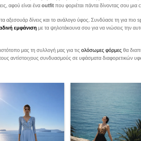
ις, αφού είναι ένα
outfit
που φοριέται πάντα δίνοντας σου μια c
 τα αξεσουάρ δίνεις και το ανάλογο ύφος. Συνδύασε τη για πιο s
αδινή
εμφάνιση
με τα ψηλοτάκουνα σου για να νιώσεις την αυ
ιστότοπο μας τη συλλογή μας για τις
ολόσωμες φόρμες
θα διαπι
ους αντίστοιχους συνδυασμούς σε υφάσματα διαφορετικών υφώ
Add to
Add to
wishlist
wishlis