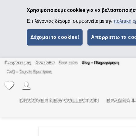
Χρησιμοποιούμε cookies για να βελτιστοποιήσο
Επιλέγοντας δέχομαι συμφωνείτε με την
πολιτική 
Δέχομαι τα cookies!
Απορρίπτω τα co
Μετάβαση
Γνωρίστε μας
Newsletter
Best sales
Βlog – Πληροφόρηση
στο
FAQ – Συχνές Ερωτήσεις
περιεχόμενο
DISCOVER NEW COLLECTION
ΒΡΑΔΙΝΑ 