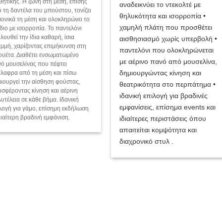
θητικής. Η ζώνη στη μέση, επίσης
αναδεικνύει το ντεκολτέ με
 τη δαντέλα του μπούστου, τονίζει
θηλυκότητα και ισορροπία •
ονικά τη μέση και ολοκληρώνει το
χαμηλή πλάτη που προσθέτει
διο με ισορροπία. Το παντελόνι
λουθεί την ίδια καθαρή, ίσια
αισθησιασμό χωρίς υπερβολή •
μμή, χαρίζοντας επιμήκυνση στη
παντελόνι που ολοκληρώνεται
ουέτα. Διαθέτει ενσωματωμένο
με αέρινο πανό από μουσελίνα,
ό μουσελίνας που πέφτει
δημιουργώντας κίνηση και
λαφρα από τη μέση και πίσω
ιουργεί την αίσθηση φούστας,
θεατρικότητα στο περπάτημα •
σφέροντας κίνηση και αέρινη
ιδανική επιλογή για βραδινές
υτέλεια σε κάθε βήμα. Ιδανική
εμφανίσεις, επίσημα events και
λογή για γάμο, επίσημη εκδήλωση
διαίτερη βραδινή εμφάνιση.
ιδιαίτερες περιστάσεις όπου
απαιτείται κομψότητα και
διαχρονικό στυλ .