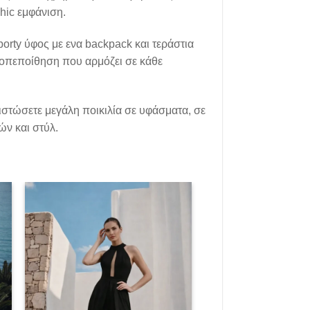
hic εμφάνιση.
porty ύφος με ενα backpack και τεράστια
τοπεποίθηση που αρμόζει σε κάθε
στώσετε μεγάλη ποικιλία σε υφάσματα, σε
ν και στύλ.
Add to
t
wishlist