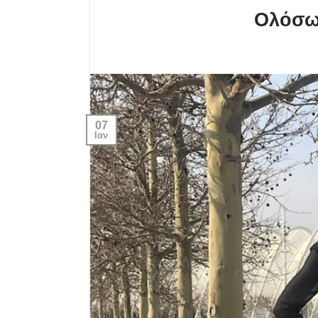
Ολόσωμ
07
Ιαν