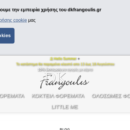
υμε την εμπειρία χρήσης του dkfrangoulis.gr
χρήσης cookie
μας
okies
⛱ Hello Summer
☀️
Το κατάστημα θα παραμείνει κλειστό απο 13 έως 18 Αυγούστου
10% έκπτωση
για αγορές με κάρτα
ΦΟΡΕΜΑΤΑ
ΚΟΚΤΕΙΛ ΦΟΡΕΜΑΤΑ
ΟΛΟΣΩΜΕΣ Φ
LITTLE ME
BLOG