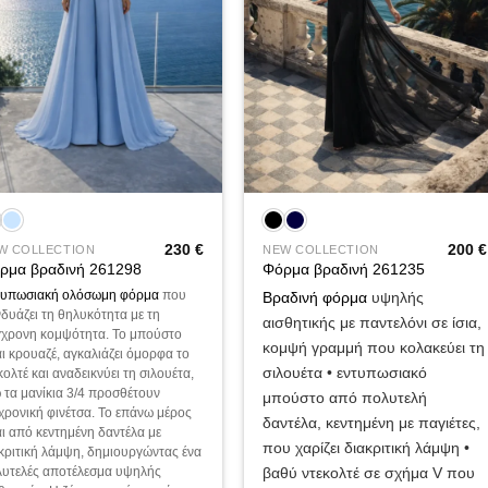
+
230
€
200
€
W COLLECTION
NEW COLLECTION
ρμα βραδινή 261298
Φόρμα βραδινή 261235
τυπωσιακή ολόσωμη φόρμα
που
Βραδινή φόρμα
υψηλής
δυάζει τη θηλυκότητα με τη
αισθητικής με παντελόνι σε ίσια,
χρονη κομψότητα. Το μπούστο
κομψή γραμμή που κολακεύει τη
αι κρουαζέ, αγκαλιάζει όμορφα το
σιλουέτα • εντυπωσιακό
κολτέ και αναδεικνύει τη σιλουέτα,
 τα μανίκια 3/4 προσθέτουν
μπούστο από πολυτελή
χρονική φινέτσα. Το επάνω μέρος
δαντέλα, κεντημένη με παγιέτες,
αι από κεντημένη δαντέλα με
που χαρίζει διακριτική λάμψη •
κριτική λάμψη, δημιουργώντας ένα
βαθύ ντεκολτέ σε σχήμα V που
υτελές αποτέλεσμα υψηλής