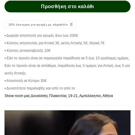
Προσθήκη στο καλάθι
10% έκπτωση για αγορές με κάρτα/iris
• Δωρεάν αποστολή για αγορές άνω των 200€
• Κόστος αποστολής για Αττική 3€, εκτός Αττικής 5€, Νησιά 7€
• Κόστος αντικαταβολής 10€
• Εάν το προιόν είναι σε παραγγελία παράδοση σε 5 έως 10 εργάσιμες ημέρες.
Εάν το προιόν είναι σε απόθεμα, παράδοση έως 3 ημέρες για Αττική, έως 5 για
εκτός Αττικής
• Αποστολή σε Κύπρο 30€
• Δυνατότητα παραλαβής και από το από το
Show room μας Δουκίσσης Πλακεντίας 19-21, Αμπελόκηποι, Αθήνα