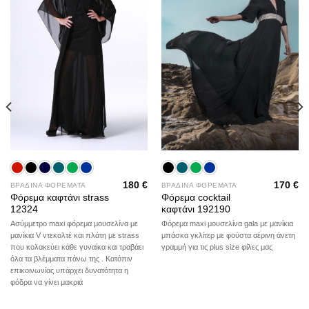
180
€
170
€
ΒΡΑΔΙΝΑ ΦΟΡΕΜΑΤΑ
ΒΡΑΔΙΝΑ ΦΟΡΕΜΑΤΑ
Φόρεμα καφτάνι strass
Φόρεμα cocktail
12324
καφτάνι 192190
Ασύμμετρο maxi φόρεμα μουσελίνα με
Φόρεμα maxi μουσελίνα gala με μανίκια
μανίκια V ντεκολτέ και πλάτη με strass
μπάσκα γκλίτερ με φούστα αέρινη άνετη
που κολακεύει κάθε γυναίκα και τραβάει
γραμμή για τις plus size φίλες μας
όλα τα βλέμματα πάνω της . Κατόπιν
επικοινωνίας υπάρχει δυνατότητα η
φόδρα να γίνει μακριά