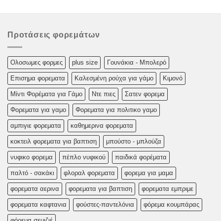
Προτάσεις φορεμάτων
Oλoσωμες φoρμες
plus size
Γουνάκια - Μπολερό
Επισημα φορεματα
Καλεσμένη ρούχα για γάμο
Κιμονό
Μίντι Φορέματα για Γάμο
Ντε πιες
Σατεν φορεμα
Φορεματα για γαμο
Φορεματα για πολιτικο γαμο
αμπιγιε φορεματα
καθημερινα φορεματα
κοκτειλ φορεματα για βαπτιση
μπούστο - μπλούζα
νυφικο φορεμα
πέπλο νυφικού
παιδικά φορέματα
παλτό - σακάκι
φλοραλ φορεματα
φορεμα για μαμα
φορεματα αερινα
φορεματα για βαπτιση
φορεματα εμπριμε
φορεματα καφτανια
φούστες-παντελόνια
φόρεμα κουμπάρας
φόρεμα σεμιζιέ