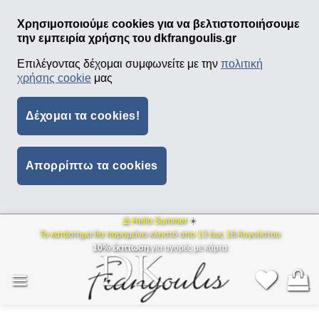
Χρησιμοποιούμε cookies για να βελτιστοποιήσουμε
την εμπειρία χρήσης του dkfrangoulis.gr
Επιλέγοντας δέχομαι συμφωνείτε με την
πολιτική
χρήσης cookie
μας
Δέχομαι τα cookies!
Απορρίπτω τα cookies
⛱ Hello Summer
☀️
Μετάβαση
Το κατάστημα θα παραμείνει κλειστό απο 13 έως 18 Αυγούστου
στο
10% έκπτωση
για αγορές με κάρτα
περιεχόμενο