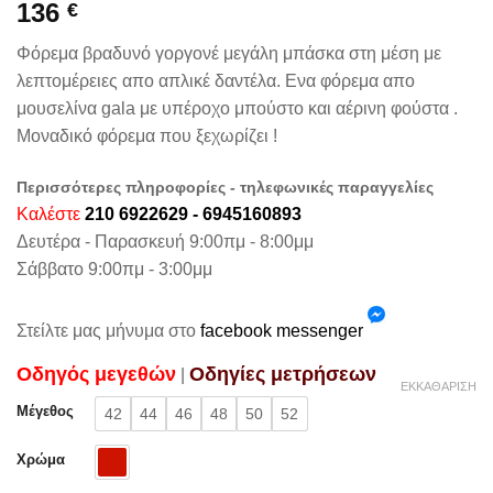
136
€
Φόρεμα βραδυνό γοργονέ μεγάλη μπάσκα στη μέση με
λεπτομέρειες απο απλικέ δαντέλα. Ενα φόρεμα απο
μουσελίνα gala με υπέροχο μπούστο και αέρινη φούστα .
Μοναδικό φόρεμα που ξεχωρίζει !
Περισσότερες πληροφορίες - τηλεφωνικές παραγγελίες
Καλέστε
210 6922629 - 6945160893
Δευτέρα - Παρασκευή 9:00πμ - 8:00μμ
Σάββατο 9:00πμ - 3:00μμ
Στείλτε μας μήνυμα στο
facebook messenger
Oδηγός μεγεθών
Oδηγίες μετρήσεων
|
ΕΚΚΑΘΆΡΙΣΗ
Μέγεθος
42
44
46
48
50
52
Χρώμα