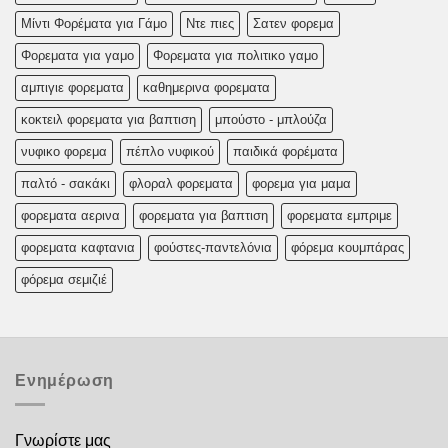
Μίντι Φορέματα για Γάμο
Ντε πιες
Σατεν φορεμα
Φορεματα για γαμο
Φορεματα για πολιτικο γαμο
αμπιγιε φορεματα
καθημερινα φορεματα
κοκτειλ φορεματα για βαπτιση
μπούστο - μπλούζα
νυφικο φορεμα
πέπλο νυφικού
παιδικά φορέματα
παλτό - σακάκι
φλοραλ φορεματα
φορεμα για μαμα
φορεματα αερινα
φορεματα για βαπτιση
φορεματα εμπριμε
φορεματα καφτανια
φούστες-παντελόνια
φόρεμα κουμπάρας
φόρεμα σεμιζιέ
Ενημέρωση
Γνωρίστε μας