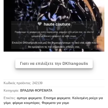
haute couture
Παράγουμε το φόρεμα και κατά παραγγελία, ραμμένο στα μέτρα σας, σε όλα τα
χρώματα με ιδανική εφαρμογή σε κάθε σώμα.
Επιλέξτε DKfrangoulis και μαζί θα δημιουργήσουμε το δικό σας outfit που
θα ομορφύνει τις πιο σημαντικές στιγμές σας.
Γιατι να επιλέξετε την DKfrangoulis
Κωδικός προϊόντος:
242139
Κατηγορία:
ΒΡΑΔΙΝΑ ΦΟΡΕΜΑΤΑ
Ετικέτες:
αμπιγιε φορεματα
,
Επισημα φορεματα
,
Καλεσμένη ρούχα για
γάμο
,
φόρεμα κουμπάρας
,
Φορεματα για γαμο