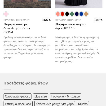
165
€
109
€
ΒΡΑΔΙΝΑ ΦΟΡΕΜΑΤΑ
ΒΡΑΔΙΝΑ ΦΟΡΕΜΑΤΑ
Φόρεμα maxi με
Φόρεμα maxi παρτοί
δαντέλα μπούστο
ώμοι 181143
62154
Βραδινή τουαλέτα maxi με μουσελίνα
Maxi φόρεμα με διακόσμηση στη μέση
φούστα και μπούστο στολισμένο με
απο glitter ,με παρτούς ώμους που
δαντέλα,χιαστί πλάτη απο λεπτό υφασμα
απευθύνεται σε οποιαδήποτε
τιράντα που δένουν μπροστά τονίζοντας
σωματότυπο και σε light plus size , με
το μπούστο. Ξεχωρίστε με αυτό το
φούστα αέρινη απο μουσελίνα gala .Οι
φόρεμα !
εμφανίσεις μαζί του δεν περνούν
απαρατήρητες .
Προτάσεις φορεμάτων
Oλoσωμες φoρμες
plus size
Γουνάκια - Μπολερό
Επισημα φορεματα
Καλεσμένη ρούχα για γάμο
Κιμονό