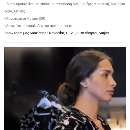
Εάν το προιόν είναι σε απόθεμα, παράδοση έως 3 ημέρες για Αττική, έως 5 για
εκτός Αττικής
• Αποστολή σε Κύπρο 30€
• Δυνατότητα παραλαβής και από το από το
Show room μας Δουκίσσης Πλακεντίας 19-21, Αμπελόκηποι, Αθήνα