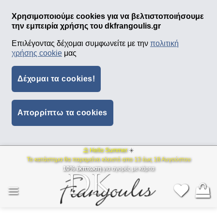
Χρησιμοποιούμε cookies για να βελτιστοποιήσουμε
την εμπειρία χρήσης του dkfrangoulis.gr
Επιλέγοντας δέχομαι συμφωνείτε με την
πολιτική
χρήσης cookie
μας
Δέχομαι τα cookies!
Απορρίπτω τα cookies
⛱ Hello Summer
☀️
Μετάβαση
Το κατάστημα θα παραμείνει κλειστό απο 13 έως 18 Αυγούστου
στο
10% έκπτωση
για αγορές με κάρτα
περιεχόμενο