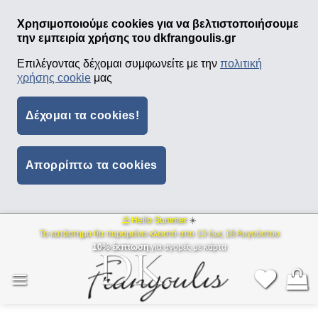
Χρησιμοποιούμε cookies για να βελτιστοποιήσουμε
την εμπειρία χρήσης του dkfrangoulis.gr
Επιλέγοντας δέχομαι συμφωνείτε με την
πολιτική
χρήσης cookie
μας
Δέχομαι τα cookies!
Απορρίπτω τα cookies
⛱ Hello Summer
☀️
Μετάβαση
Το κατάστημα θα παραμείνει κλειστό απο 13 έως 18 Αυγούστου
στο
10% έκπτωση
για αγορές με κάρτα
περιεχόμενο