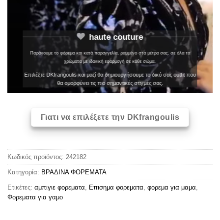
haute couture
Παράγουμε το φόρεμα και κατά παραγγελία, ραμμένο στα μέτρα σας, σε όλα τα
χρώματα με ιδανική εφαρμογή σε κάθε σώμα.
Επιλέξτε DKfrangoulis και μαζί θα δημιουργήσουμε το δικό σας outfit που
θα ομορφύνει τις πιο σημαντικές στιγμές σας.
Γιατι να επιλέξετε την DKfrangoulis
Κωδικός προϊόντος:
242182
Κατηγορία:
ΒΡΑΔΙΝΑ ΦΟΡΕΜΑΤΑ
Ετικέτες:
αμπιγιε φορεματα
,
Επισημα φορεματα
,
φορεμα για μαμα
,
Φορεματα για γαμο