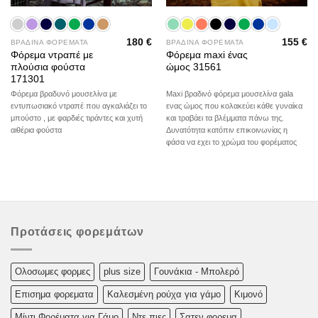
180
€
155
€
ΒΡΑΔΙΝΑ ΦΟΡΕΜΑΤΑ
ΒΡΑΔΙΝΑ ΦΟΡΕΜΑΤΑ
Φόρεμα ντραπέ με
Φόρεμα maxi ένας
πλούσια φούστα
ώμος 31561
171301
Φόρεμα βραδυνό μουσελίνα με
Maxi βραδινό φόρεμα μουσελίνα gala
εντυπωσιακό ντραπέ που αγκαλιάζει το
ενας ώμος που κολακεύει κάθε γυναίκα
μπούστο , με φαρδιές τιράντες και χυτή
και τραβάει τα βλέμματα πάνω της.
αιθέρια φούστα
Δυνατότητα κατόπιν επικοινωνίας η
φάσα να εχει το χρώμα του φορέματος
Προτάσεις φορεμάτων
Oλoσωμες φoρμες
plus size
Γουνάκια - Μπολερό
Επισημα φορεματα
Καλεσμένη ρούχα για γάμο
Κιμονό
Μίντι Φορέματα για Γάμο
Ντε πιες
Σατεν φορεμα