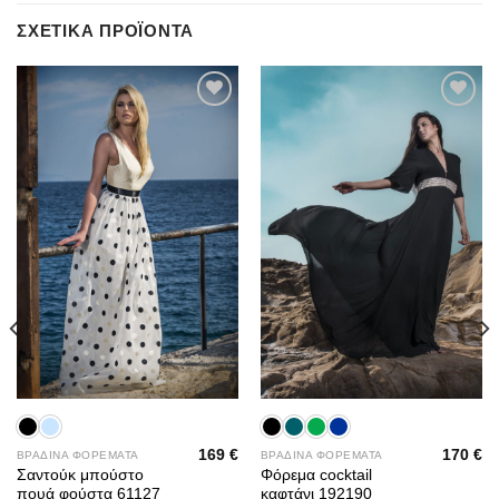
ΣΧΕΤΙΚΆ ΠΡΟΪΌΝΤΑ
Add to
Add to
wishlist
wishlist
169
€
170
€
ΒΡΑΔΙΝΑ ΦΟΡΕΜΑΤΑ
ΒΡΑΔΙΝΑ ΦΟΡΕΜΑΤΑ
Σαντούκ μπούστο
Φόρεμα cocktail
πουά φούστα 61127
καφτάνι 192190