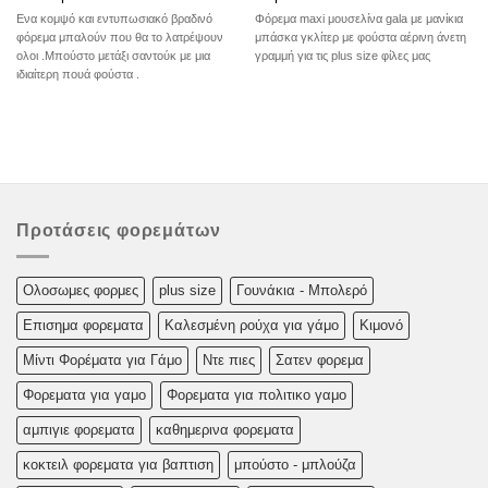
Ενα κομψό και εντυπωσιακό βραδινό
Φόρεμα maxi μουσελίνα gala με μανίκια
φόρεμα μπαλούν που θα το λατρέψουν
μπάσκα γκλίτερ με φούστα αέρινη άνετη
ολοι .Μπούστο μετάξι σαντούκ με μια
γραμμή για τις plus size φίλες μας
ιδιαίτερη πουά φούστα .
Προτάσεις φορεμάτων
Oλoσωμες φoρμες
plus size
Γουνάκια - Μπολερό
Επισημα φορεματα
Καλεσμένη ρούχα για γάμο
Κιμονό
Μίντι Φορέματα για Γάμο
Ντε πιες
Σατεν φορεμα
Φορεματα για γαμο
Φορεματα για πολιτικο γαμο
αμπιγιε φορεματα
καθημερινα φορεματα
κοκτειλ φορεματα για βαπτιση
μπούστο - μπλούζα