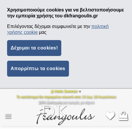
Χρησιμοποιούμε cookies για να βελτιστοποιήσουμε
την εμπειρία χρήσης του dkfrangoulis.gr
Επιλέγοντας δέχομαι συμφωνείτε με την
πολιτική
χρήσης cookie
μας
Δέχομαι τα cookies!
Απορρίπτω τα cookies
⛱ Hello Summer
☀️
Μετάβαση
Το κατάστημα θα παραμείνει κλειστό απο 13 έως 18 Αυγούστου
στο
10% έκπτωση
για αγορές με κάρτα
περιεχόμενο