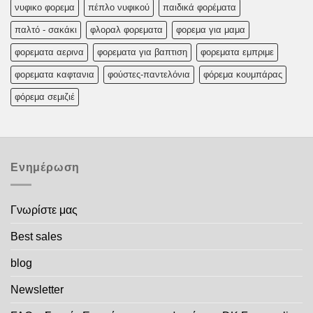
νυφικο φορεμα
πέπλο νυφικού
παιδικά φορέματα
παλτό - σακάκι
φλοραλ φορεματα
φορεμα για μαμα
φορεματα αερινα
φορεματα για βαπτιση
φορεματα εμπριμε
φορεματα καφτανια
φούστες-παντελόνια
φόρεμα κουμπάρας
φόρεμα σεμιζιέ
Ενημέρωση
Γνωρίστε μας
Best sales
blog
Newsletter