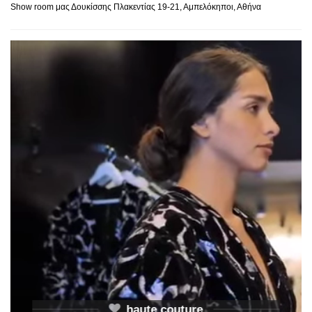
Show room μας Δουκίσσης Πλακεντίας 19-21, Αμπελόκηποι, Αθήνα
haute couture