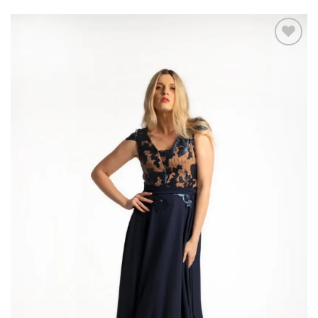
Add to
wishlist