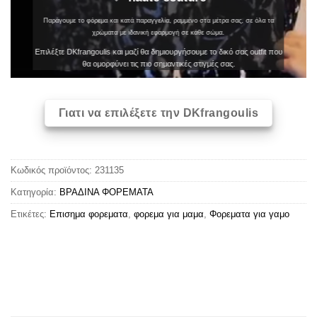
Παράγουμε το φόρεμα και κατά παραγγελία, ραμμένο στα μέτρα σας, σε όλα τα
χρώματα με ιδανική εφαρμογή σε κάθε σώμα.
Επιλέξτε DKfrangoulis και μαζί θα δημιουργήσουμε το δικό σας outfit που
θα ομορφύνει τις πιο σημαντικές στιγμές σας.
Γιατι να επιλέξετε την DKfrangoulis
Κωδικός προϊόντος:
231135
Κατηγορία:
ΒΡΑΔΙΝΑ ΦΟΡΕΜΑΤΑ
Ετικέτες:
Επισημα φορεματα
,
φορεμα για μαμα
,
Φορεματα για γαμο