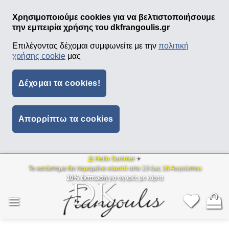
Χρησιμοποιούμε cookies για να βελτιστοποιήσουμε
την εμπειρία χρήσης του dkfrangoulis.gr
Επιλέγοντας δέχομαι συμφωνείτε με την
πολιτική
χρήσης cookie
μας
Δέχομαι τα cookies!
Απορρίπτω τα cookies
⛱ Hello Summer
☀️
Μετάβαση
Το κατάστημα θα παραμείνει κλειστό απο 13 έως 18 Αυγούστου
στο
10% έκπτωση
για αγορές με κάρτα
περιεχόμενο