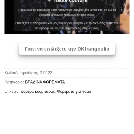
Παράγουμε το φόρεμα και κατά παραγγελία, ραμμένο στα μέτρα σας, σε όλα τα
χρώματα με ιδανική εφαρμογή σε κάθε σώμα.
Επιλέξτε DKfrangoulis και μαζί θα δημιουργήσουμε το δικό σας outfit που
θα ομορφύνει τις πιο σημαντικές στιγμές σας.
Γιατι να επιλέξετε την DKfrangoulis
Κωδικός προϊόντος:
211122
Κατηγορία:
ΒΡΑΔΙΝΑ ΦΟΡΕΜΑΤΑ
Ετικέτες:
φόρεμα κουμπάρας
,
Φορεματα για γαμο