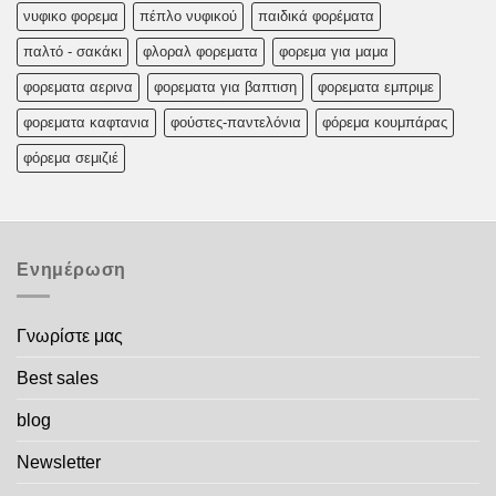
νυφικο φορεμα
πέπλο νυφικού
παιδικά φορέματα
παλτό - σακάκι
φλοραλ φορεματα
φορεμα για μαμα
φορεματα αερινα
φορεματα για βαπτιση
φορεματα εμπριμε
φορεματα καφτανια
φούστες-παντελόνια
φόρεμα κουμπάρας
φόρεμα σεμιζιέ
Ενημέρωση
Γνωρίστε μας
Best sales
blog
Newsletter