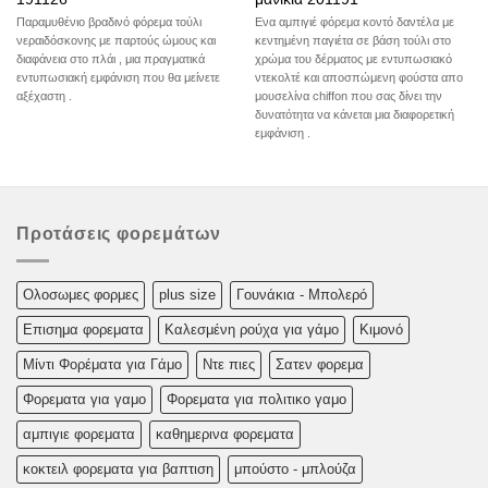
was:
τι
189 €.
είν
Ενα αμπιγιέ φόρεμα κοντό δαντέλα με
Παραμυθένιο βραδινό φόρεμα τούλι
13
κεντημένη παγιέτα σε βάση τούλι στο
νεραιδόσκονης με παρτούς ώμους και
χρώμα του δέρματος με εντυπωσιακό
διαφάνεια στο πλάι , μια πραγματικά
ντεκολτέ και αποσπώμενη φούστα απο
εντυπωσιακή εμφάνιση που θα μείνετε
μουσελίνα chiffon που σας δίνει την
αξέχαστη .
δυνατότητα να κάνεται μια διαφορετική
εμφάνιση .
Προτάσεις φορεμάτων
Oλoσωμες φoρμες
plus size
Γουνάκια - Μπολερό
Επισημα φορεματα
Καλεσμένη ρούχα για γάμο
Κιμονό
Μίντι Φορέματα για Γάμο
Ντε πιες
Σατεν φορεμα
Φορεματα για γαμο
Φορεματα για πολιτικο γαμο
αμπιγιε φορεματα
καθημερινα φορεματα
κοκτειλ φορεματα για βαπτιση
μπούστο - μπλούζα