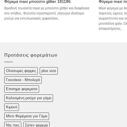
Φόρεμα maxi μπούστο glitter 181186
Φόρεμα maxi π
Βραδινή τουαλέτα maxi με μπούστο glitter και διαφάνεια
Maxi φόρεμα με δι
στο στήθος .Φούστα ντραπαριστή ,σίγουρα ιδιαίτερο
παρτούς ώμους πο
ρούχο για εντυπωσιακές εμφανίσεις.
σωματότυπο και σε 
μουσελίνα gala .Ο
απαρατήρητες .
Προτάσεις φορεμάτων
Oλoσωμες φoρμες
plus size
Γουνάκια - Μπολερό
Επισημα φορεματα
Καλεσμένη ρούχα για γάμο
Κιμονό
Μίντι Φορέματα για Γάμο
Ντε πιες
Σατεν φορεμα