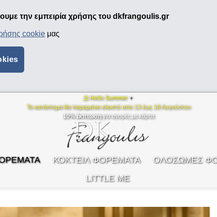
υμε την εμπειρία χρήσης του dkfrangoulis.gr
χρήσης cookie
μας
okies
⛱ Hello Summer
☀️
Το κατάστημα θα παραμείνει κλειστό απο 13 έως 18 Αυγούστου
10% έκπτωση
για αγορές με κάρτα
ΦΟΡΕΜΑΤΑ
ΚΟΚΤΕΙΛ ΦΟΡΕΜΑΤΑ
ΟΛΟΣΩΜΕΣ Φ
LITTLE ME