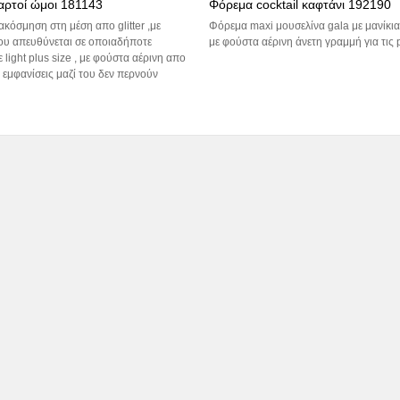
αρτοί ώμοι 181143
Φόρεμα cocktail καφτάνι 192190
ακόσμηση στη μέση απο glitter ,με
Φόρεμα maxi μουσελίνα gala με μανίκια
υ απευθύνεται σε οποιαδήποτε
με φούστα αέρινη άνετη γραμμή για τις p
light plus size , με φούστα αέρινη απο
ι εμφανίσεις μαζί του δεν περνούν