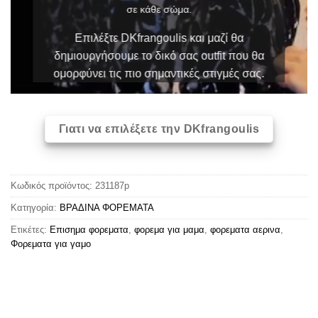
σε κάθε σώμα.
Επιλέξτε DKfrangoulis και μαζί θα
δημιουργήσουμε το δικό σας outfit που θα
ομορφύνει τις πιο σημαντικές στιγμές σας.
Γιατι να επιλέξετε την DKfrangoulis
Κωδικός προϊόντος:
231187p
Κατηγορία:
ΒΡΑΔΙΝΑ ΦΟΡΕΜΑΤΑ
Ετικέτες:
Επισημα φορεματα
,
φορεμα για μαμα
,
φορεματα αερινα
,
Φορεματα για γαμο