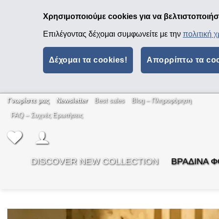
Χρησιμοποιούμε cookies για να βελτιστοποιήσο
Επιλέγοντας δέχομαι συμφωνείτε με την
πολιτική 
Δέχομαι τα cookies!
Απορρίπτω τα co
Μετάβαση
Γνωρίστε μας
Newsletter
Best sales
Βlog – Πληροφόρηση
στο
FAQ – Συχνές Ερωτήσεις
περιεχόμενο
DISCOVER NEW COLLECTION
ΒΡΑΔΙΝΑ 