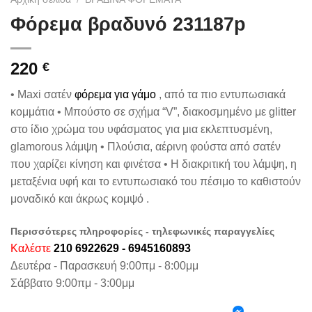
Φόρεμα βραδυνό 231187p
220
€
• Maxi σατέν
φόρεμα για γάμο
, από τα πιο εντυπωσιακά
κομμάτια • Μπούστο σε σχήμα “V”, διακοσμημένο με glitter
στο ίδιο χρώμα του υφάσματος για μια εκλεπτυσμένη,
glamorous λάμψη • Πλούσια, αέρινη φούστα από σατέν
που χαρίζει κίνηση και φινέτσα • Η διακριτική του λάμψη, η
μεταξένια υφή και το εντυπωσιακό του πέσιμο το καθιστούν
μοναδικό και άκρως κομψό .
Περισσότερες πληροφορίες - τηλεφωνικές παραγγελίες
Καλέστε
210 6922629 - 6945160893
Δευτέρα - Παρασκευή 9:00πμ - 8:00μμ
Σάββατο 9:00πμ - 3:00μμ