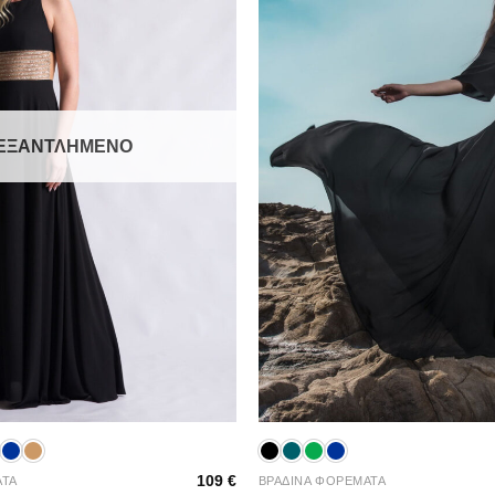
ΕΞΑΝΤΛΗΜΈΝΟ
+
109
€
ΑΤΑ
ΒΡΑΔΙΝΑ ΦΟΡΕΜΑΤΑ