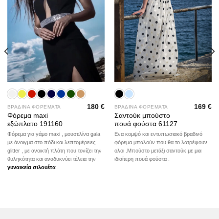
180
€
169
€
ΒΡΑΔΙΝΑ ΦΟΡΕΜΑΤΑ
ΒΡΑΔΙΝΑ ΦΟΡΕΜΑΤΑ
Φόρεμα maxi
Σαντούκ μπούστο
εξώπλατο 191160
πουά φούστα 61127
Φόρεμα για γάμο maxi , μουσελίνα gala
Ενα κομψό και εντυπωσιακό βραδινό
με άνοιγμα στο πόδι και λεπτομέρειες
φόρεμα μπαλούν που θα το λατρέψουν
glitter , με ανοικτή πλάτη που τονίζει την
ολοι .Μπούστο μετάξι σαντούκ με μια
θυληκότητα και αναδυκνύει τέλεια την
ιδιαίτερη πουά φούστα .
γυναικεία σιλουέτα
.