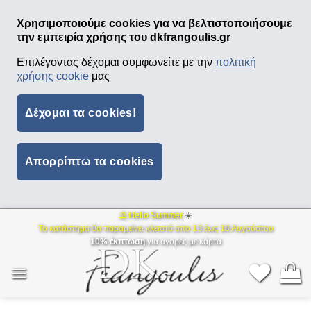
Χρησιμοποιούμε cookies για να βελτιστοποιήσουμε
την εμπειρία χρήσης του dkfrangoulis.gr
Επιλέγοντας δέχομαι συμφωνείτε με την
πολιτική
χρήσης cookie
μας
Δέχομαι τα cookies!
Απορρίπτω τα cookies
⛱ Hello Summer
☀️
Μετάβαση
Το κατάστημα θα παραμείνει κλειστό απο 13 έως 18 Αυγούστου
στο
10% έκπτωση
για αγορές με κάρτα
περιεχόμενο