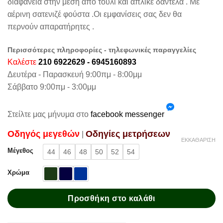
διαφάνεια στην μέση απο τούλι και απλικέ δαντέλα . Με
αέρινη σατενιζέ φούστα .Οι εμφανίσεις σας δεν θα
περνούν απαρατήρητες .
Περισσότερες πληροφορίες - τηλεφωνικές παραγγελίες
Καλέστε
210 6922629 - 6945160893
Δευτέρα - Παρασκευή 9:00πμ - 8:00μμ
Σάββατο 9:00πμ - 3:00μμ
Στείλτε μας μήνυμα στο
facebook messenger
Oδηγός μεγεθών
Oδηγίες μετρήσεων
|
ΕΚΚΑΘΆΡΙΣΗ
Μέγεθος
44
46
48
50
52
54
Χρώμα
Προσθήκη στο καλάθι