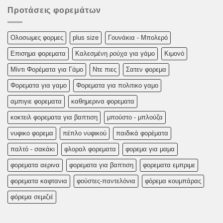
Προτάσεις φορεμάτων
Oλoσωμες φoρμες
plus size
Γουνάκια - Μπολερό
Επισημα φορεματα
Καλεσμένη ρούχα για γάμο
Κιμονό
Μίντι Φορέματα για Γάμο
Ντε πιες
Σατεν φορεμα
Φορεματα για γαμο
Φορεματα για πολιτικο γαμο
αμπιγιε φορεματα
καθημερινα φορεματα
κοκτειλ φορεματα για βαπτιση
μπούστο - μπλούζα
νυφικο φορεμα
πέπλο νυφικού
παιδικά φορέματα
παλτό - σακάκι
φλοραλ φορεματα
φορεμα για μαμα
φορεματα αερινα
φορεματα για βαπτιση
φορεματα εμπριμε
φορεματα καφτανια
φούστες-παντελόνια
φόρεμα κουμπάρας
φόρεμα σεμιζιέ