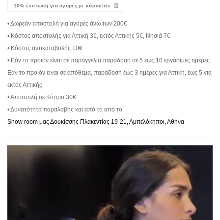
10% έκπτωση για αγορές με κάρτα/iris
• Δωρεάν αποστολή για αγορές άνω των 200€
• Κόστος αποστολής για Αττική 3€, εκτός Αττικής 5€, Νησιά 7€
• Κόστος αντικαταβολής 10€
• Εάν το προιόν είναι σε παραγγελία παράδοση σε 5 έως 10 εργάσιμες ημέρες.
Εάν το προιόν είναι σε απόθεμα, παράδοση έως 3 ημέρες για Αττική, έως 5 για
εκτός Αττικής
• Αποστολή σε Κύπρο 30€
• Δυνατότητα παραλαβής και από το από το
Show room μας Δουκίσσης Πλακεντίας 19-21, Αμπελόκηποι, Αθήνα