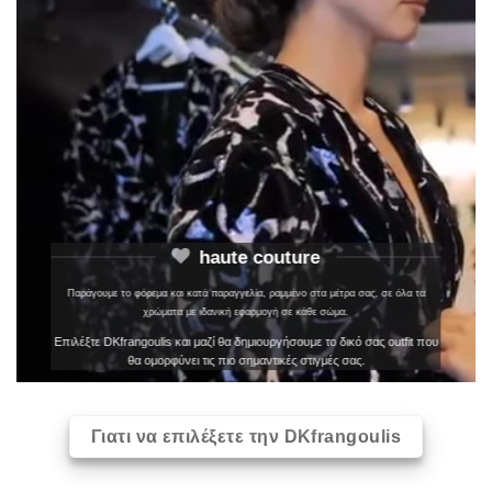
haute couture
Παράγουμε το φόρεμα και κατά παραγγελία, ραμμένο στα μέτρα σας, σε όλα τα
χρώματα με ιδανική εφαρμογή σε κάθε σώμα.
Επιλέξτε DKfrangoulis και μαζί θα δημιουργήσουμε το δικό σας outfit που
θα ομορφύνει τις πιο σημαντικές στιγμές σας.
Γιατι να επιλέξετε την DKfrangoulis