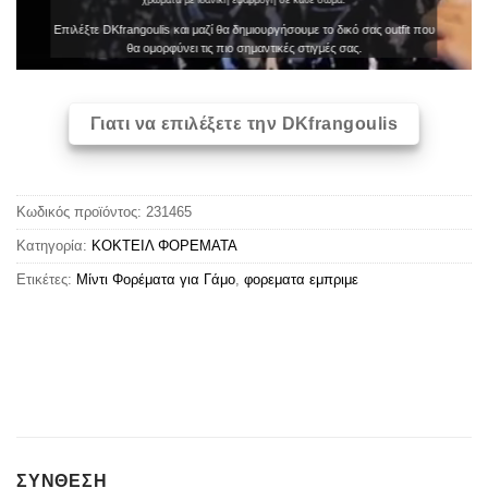
Επιλέξτε DKfrangoulis και μαζί θα δημιουργήσουμε το δικό σας outfit που
θα ομορφύνει τις πιο σημαντικές στιγμές σας.
Γιατι να επιλέξετε την DKfrangoulis
Κωδικός προϊόντος:
231465
Κατηγορία:
ΚΟΚΤΕΙΛ ΦΟΡΕΜΑΤΑ
Ετικέτες:
Μίντι Φορέματα για Γάμο
,
φορεματα εμπριμε
ΣΥΝΘΕΣΗ