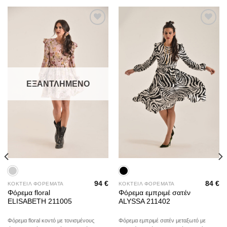
Add to
Add to
wishlist
wishlist
ΕΞΑΝΤΛΗΜΈΝΟ
94
€
84
€
ΚΟΚΤΕΙΛ ΦΟΡΕΜΑΤΑ
ΚΟΚΤΕΙΛ ΦΟΡΕΜΑΤΑ
Φόρεμα floral
Φόρεμα εμπριμέ σατέν
ELISABETH 211005
ALYSSA 211402
Φόρεμα floral κοντό με τονισμένους
Φόρεμα εμπριμέ σατέν μεταξωτό με