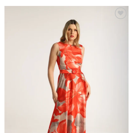
Add to
wishlist