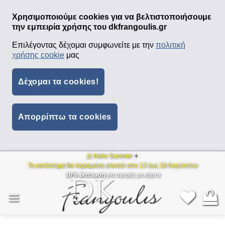
Χρησιμοποιούμε cookies για να βελτιστοποιήσουμε
την εμπειρία χρήσης του dkfrangoulis.gr
Επιλέγοντας δέχομαι συμφωνείτε με την
πολιτική
χρήσης cookie
μας
Δέχομαι τα cookies!
Απορρίπτω τα cookies
⛱ Hello Summer
☀️
Μετάβαση
Το κατάστημα θα παραμείνει κλειστό απο 13 έως 18 Αυγούστου
στο
10% έκπτωση
για αγορές με κάρτα
περιεχόμενο