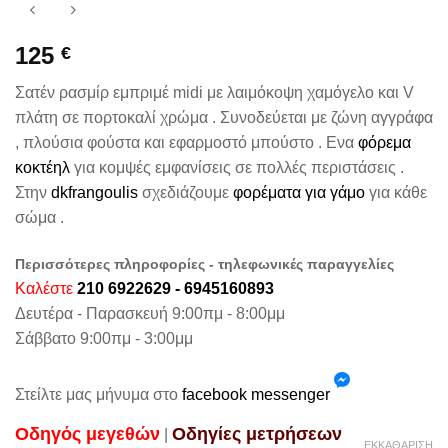
125
€
Σατέν ρασμίρ εμπριμέ midi με λαιμόκοψη χαμόγελο και V
πλάτη σε πορτοκαλί χρώμα . Συνοδεύεται με ζώνη αγγράφα
, πλούσια φούστα και εφαρμοστό μπούστο . Ενα
φόρεμα
κοκτέηλ
για κομψές εμφανίσεις σε πολλές περιστάσεις .
Στην
dkfrangoulis
σχεδιάζουμε
φορέματα για γάμο
για κάθε
σώμα .
Περισσότερες πληροφορίες - τηλεφωνικές παραγγελίες
Καλέστε
210 6922629 - 6945160893
Δευτέρα - Παρασκευή 9:00πμ - 8:00μμ
Σάββατο 9:00πμ - 3:00μμ
Στείλτε μας μήνυμα στο
facebook messenger
Oδηγός μεγεθών
Oδηγίες μετρήσεων
|
ΕΚΚΑΘΆΡΙΣΗ