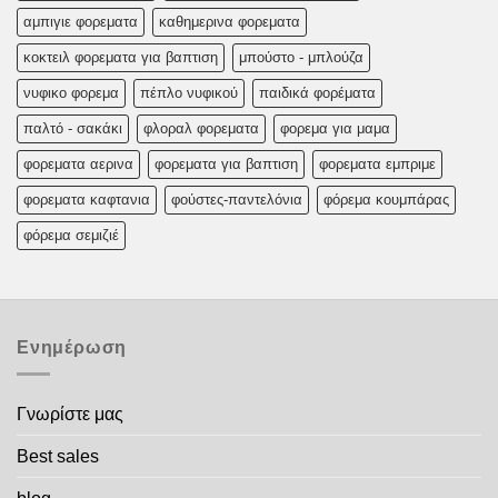
αμπιγιε φορεματα
καθημερινα φορεματα
κοκτειλ φορεματα για βαπτιση
μπούστο - μπλούζα
νυφικο φορεμα
πέπλο νυφικού
παιδικά φορέματα
παλτό - σακάκι
φλοραλ φορεματα
φορεμα για μαμα
φορεματα αερινα
φορεματα για βαπτιση
φορεματα εμπριμε
φορεματα καφτανια
φούστες-παντελόνια
φόρεμα κουμπάρας
φόρεμα σεμιζιέ
Ενημέρωση
Γνωρίστε μας
Best sales