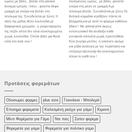
ώμους με βάτες , βολάν στα μανίκια
τονισμένους ώμους , με βάτες ,φούστα
άνοιγμα εμπρός -πίσω , φούστα άλφα
σούρα στη μέση σε γραμμή Α με
γραμμή με σούρα και βολάν στο
τελείωμα βολάν. Συνοδεύεται με ζώνη.Τα
τελείωμα της. Συνοδεύεται με ζώνη. Η
θυληκά κομμάτια κερδίζουν πάντα τα
τάση της μόδας θέλει λουλούδια με
βλέμματα,και με αυτό το φόρεμα καθόλου
διαφορετικά χρώματα , η γκαρνταρόμπα
άδικα ! Με animal print άκρως
της σεζόν απλά δεν είναι ολοκληρωμένη
εντυπωσιακό θα αναδείξει κάθε
χωρίς λουλούδια. Οπότε βάλε μια floral
γυναικεία σιλουέτα χωρίς προσπάθεια.
νότα στο look σου !
Ενα ζευγάρι μπότες ή snickers ακόμα
και γόβα ανάλογα με την περίσταση και
υπέροχα αξεσουάρ θα ολοκληρώσουν
τέλεια το outfit σου !
Προτάσεις φορεμάτων
Oλoσωμες φoρμες
plus size
Γουνάκια - Μπολερό
Επισημα φορεματα
Καλεσμένη ρούχα για γάμο
Κιμονό
Μίντι Φορέματα για Γάμο
Ντε πιες
Σατεν φορεμα
Φορεματα για γαμο
Φορεματα για πολιτικο γαμο