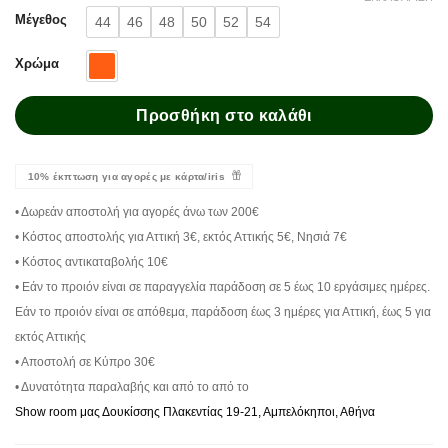
Μέγεθος
44
46
48
50
52
54
Χρώμα
Προσθήκη στο καλάθι
10% έκπτωση για αγορές με κάρτα/iris
• Δωρεάν αποστολή για αγορές άνω των 200€
• Κόστος αποστολής για Αττική 3€, εκτός Αττικής 5€, Νησιά 7€
• Κόστος αντικαταβολής 10€
• Εάν το προιόν είναι σε παραγγελία παράδοση σε 5 έως 10 εργάσιμες ημέρες.
Εάν το προιόν είναι σε απόθεμα, παράδοση έως 3 ημέρες για Αττική, έως 5 για
εκτός Αττικής
• Αποστολή σε Κύπρο 30€
• Δυνατότητα παραλαβής και από το από το
Show room μας Δουκίσσης Πλακεντίας 19-21, Αμπελόκηποι, Αθήνα