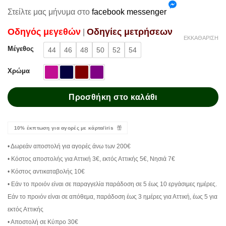
Στείλτε μας μήνυμα στο
facebook messenger
Oδηγός μεγεθών
Oδηγίες μετρήσεων
|
ΕΚΚΑΘΆΡΙΣΗ
Μέγεθος
44
46
48
50
52
54
Χρώμα
Προσθήκη στο καλάθι
10% έκπτωση για αγορές με κάρτα/iris
• Δωρεάν αποστολή για αγορές άνω των 200€
• Κόστος αποστολής για Αττική 3€, εκτός Αττικής 5€, Νησιά 7€
• Κόστος αντικαταβολής 10€
• Εάν το προιόν είναι σε παραγγελία παράδοση σε 5 έως 10 εργάσιμες ημέρες.
Εάν το προιόν είναι σε απόθεμα, παράδοση έως 3 ημέρες για Αττική, έως 5 για
εκτός Αττικής
• Αποστολή σε Κύπρο 30€