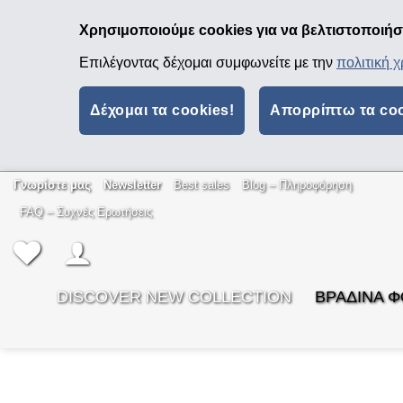
Χρησιμοποιούμε cookies για να βελτιστοποιήσο
Επιλέγοντας δέχομαι συμφωνείτε με την
πολιτική 
Δέχομαι τα cookies!
Απορρίπτω τα co
Μετάβαση
Γνωρίστε μας
Newsletter
Best sales
Βlog – Πληροφόρηση
στο
FAQ – Συχνές Ερωτήσεις
περιεχόμενο
DISCOVER NEW COLLECTION
ΒΡΑΔΙΝΑ 