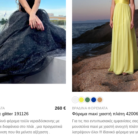
+
260
€
ΑΤΑ
ΒΡΑΔΙΝΑ ΦΟΡΕΜΑΤΑ
 glitter 191126
Φόρεμα maxi χιαστή πλάτη 4200
ινό φόρεμα τούλι νεραιδόσκονης με
Για τις πιο εντυπωσιακές εμφανίσεις σα
 διαφάνεια στο πλάι , μια πραγματικά
μουσελίνα maxi με χιαστή ανοιχτή πλάτ
ιση που θα μείνετε αξέχαστη .
λατρέψουν όλοι !!! Ιδανικό φόρεμα για 