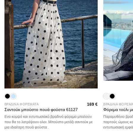
+
+
169
€
ΒΡΑΔΙΝΑ ΦΟΡΕΜΑΤΑ
ΒΡΑΔΙΝΑ ΦΟΡΕΜ
Σαντούκ μπούστο πουά φούστα 61127
Φόρεμα τούλι με
Ενα κομψό και εντυπωσιακό βραδινό φόρεμα μπαλούν
Παραμυθένιο βραδ
που θα το λατρέψουν ολοι .Μπούστο μετάξι σαντούκ με
παρτούς ώμους και
μια ιδιαίτερη πουά φούστα .
εντυπωσιακή εμφάν