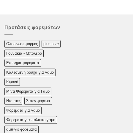
Προτάσεις φορεμάτων
Oλoσωμες φoρμες
plus size
Γουνάκια - Μπολερό
Επισημα φορεματα
Καλεσμένη ρούχα για γάμο
Κιμονό
Μίντι Φορέματα για Γάμο
Ντε πιες
Σατεν φορεμα
Φορεματα για γαμο
Φορεματα για πολιτικο γαμο
αμπιγιε φορεματα