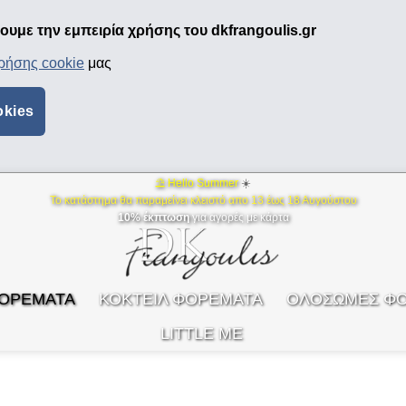
υμε την εμπειρία χρήσης του dkfrangoulis.gr
χρήσης cookie
μας
okies
⛱ Hello Summer
☀️
Το κατάστημα θα παραμείνει κλειστό απο 13 έως 18 Αυγούστου
10% έκπτωση
για αγορές με κάρτα
ΦΟΡΕΜΑΤΑ
ΚΟΚΤΕΙΛ ΦΟΡΕΜΑΤΑ
ΟΛΟΣΩΜΕΣ Φ
LITTLE ME