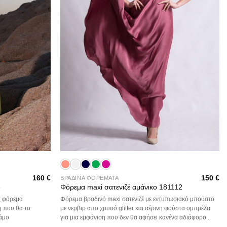
+
160
€
150
€
ΒΡΑΔΙΝΑ ΦΟΡΕΜΑΤΑ
6
Φόρεμα maxi σατενιζέ αμάνικο 181112
ς φόρεμα
Φόρεμα βραδινό maxi σατενιζέ με εντυπωσιακό μπούστο
η που θα το
με νερβιρ απο χρυσό glitter και αέρινη φούστα ομπρέλα
γάμο
για μια εμφάνιση που δεν θα αφήσει κανένα αδιάφορο .