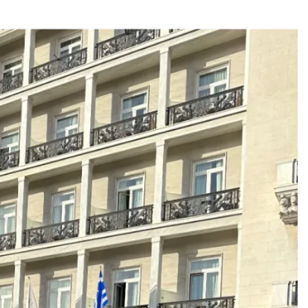
Add to
wishlist