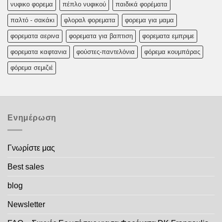
νυφικο φορεμα
πέπλο νυφικού
παιδικά φορέματα
παλτό - σακάκι
φλοραλ φορεματα
φορεμα για μαμα
φορεματα αερινα
φορεματα για βαπτιση
φορεματα εμπριμε
φορεματα καφτανια
φούστες-παντελόνια
φόρεμα κουμπάρας
φόρεμα σεμιζιέ
Ενημέρωση
Γνωρίστε μας
Best sales
blog
Newsletter