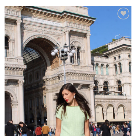
Add to
wishlist