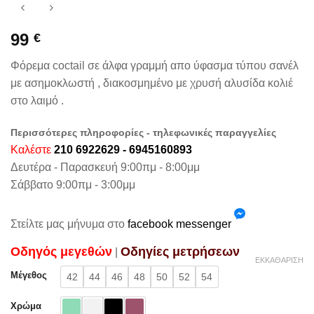
99
€
Φόρεμα coctail σε άλφα γραμμή απο ύφασμα τύπου σανέλ
με ασημοκλωστή , διακοσμημένο με χρυσή αλυσίδα κολιέ
στο λαιμό .
Περισσότερες πληροφορίες - τηλεφωνικές παραγγελίες
Καλέστε
210 6922629 - 6945160893
Δευτέρα - Παρασκευή 9:00πμ - 8:00μμ
Σάββατο 9:00πμ - 3:00μμ
Στείλτε μας μήνυμα στο
facebook messenger
Oδηγός μεγεθών
Oδηγίες μετρήσεων
|
ΕΚΚΑΘΆΡΙΣΗ
Μέγεθος
42
44
46
48
50
52
54
Χρώμα