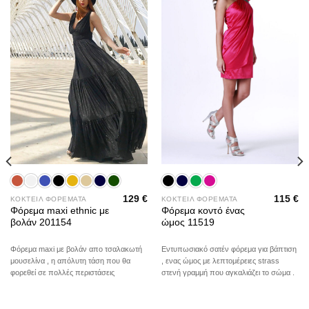
wishlist
wishlist
129
€
115
€
ΚΟΚΤΕΙΛ ΦΟΡΕΜΑΤΑ
ΚΟΚΤΕΙΛ ΦΟΡΕΜΑΤΑ
Φόρεμα maxi ethnic με
Φόρεμα κοντό ένας
βολάν 201154
ώμος 11519
Φόρεμα maxi με βολάν απο τσαλακωτή
Εντυπωσιακό σατέν φόρεμα για βάπτιση
μουσελίνα , η απόλυτη τάση που θα
, ενας ώμος με λεπτομέρειες strass
φορεθεί σε πολλές περιστάσεις
στενή γραμμή που αγκαλιάζει το σώμα .