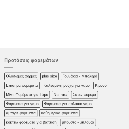
Προτάσεις φορεμάτων
Oλoσωμες φoρμες
plus size
Γουνάκια - Μπολερό
Επισημα φορεματα
Καλεσμένη ρούχα για γάμο
Κιμονό
Μίντι Φορέματα για Γάμο
Ντε πιες
Σατεν φορεμα
Φορεματα για γαμο
Φορεματα για πολιτικο γαμο
αμπιγιε φορεματα
καθημερινα φορεματα
κοκτειλ φορεματα για βαπτιση
μπούστο - μπλούζα