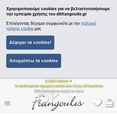
Χρησιμοποιούμε cookies για να βελτιστοποιήσουμε
την εμπειρία χρήσης του dkfrangoulis.gr
Επιλέγοντας δέχομαι συμφωνείτε με την
πολιτική
χρήσης cookie
μας
Δέχομαι τα cookies!
Απορρίπτω τα cookies
⛱ Hello Summer
☀️
Μετάβαση
Το κατάστημα θα παραμείνει κλειστό απο 13 έως 18 Αυγούστου
στο
10% έκπτωση
για αγορές με κάρτα
περιεχόμενο