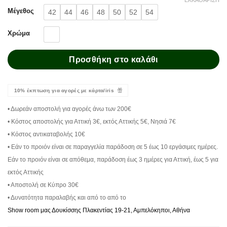
Μέγεθος
42
44
46
48
50
52
54
Χρώμα
Προσθήκη στο καλάθι
10% έκπτωση για αγορές με κάρτα/iris
• Δωρεάν αποστολή για αγορές άνω των 200€
• Κόστος αποστολής για Αττική 3€, εκτός Αττικής 5€, Νησιά 7€
• Κόστος αντικαταβολής 10€
• Εάν το προιόν είναι σε παραγγελία παράδοση σε 5 έως 10 εργάσιμες ημέρες.
Εάν το προιόν είναι σε απόθεμα, παράδοση έως 3 ημέρες για Αττική, έως 5 για
εκτός Αττικής
• Αποστολή σε Κύπρο 30€
• Δυνατότητα παραλαβής και από το από το
Show room μας Δουκίσσης Πλακεντίας 19-21, Αμπελόκηποι, Αθήνα