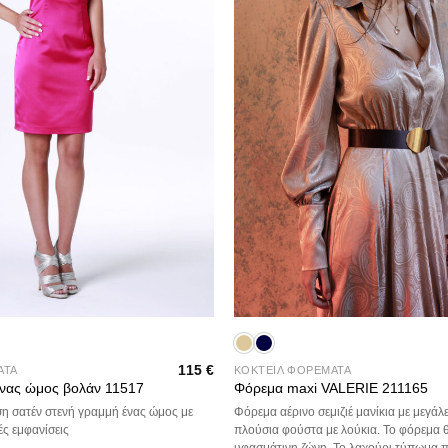
+
115
€
ΑΤΑ
ΚΟΚΤΕΙΛ ΦΟΡΕΜΑΤΑ
ένας ώμος βολάν 11517
Φόρεμα maxi VALERIE 211165
η σατέν στενή γραμμή ένας ώμος με
Φόρεμα αέρινο σεμιζιέ μανίκια με μεγάλε
ές εμφανίσεις
πλούσια φούστα με λούκια. Το φόρεμα 
υφασμάτινη ζώνη. Το λαχούρι τύπωμα π