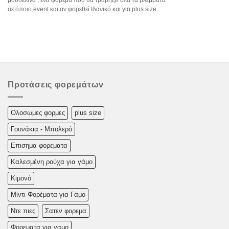
σε όποιο event και αν φορεθεί.Ιδανικό και για plus size.
Προτάσεις φορεμάτων
Oλoσωμες φoρμες
plus size
Γουνάκια - Μπολερό
Επισημα φορεματα
Καλεσμένη ρούχα για γάμο
Κιμονό
Μίντι Φορέματα για Γάμο
Ντε πιες
Σατεν φορεμα
Φορεματα για γαμο