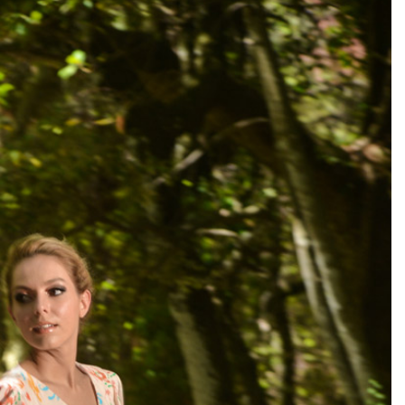
Add to
wishlist