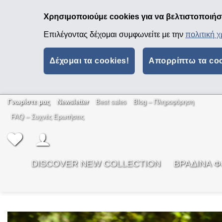
Χρησιμοποιούμε cookies για να βελτιστοποιήσο
Επιλέγοντας δέχομαι συμφωνείτε με την
πολιτική 
Δέχομαι τα cookies!
Απορρίπτω τα co
Μετάβαση
Γνωρίστε μας
Newsletter
Best sales
Βlog – Πληροφόρηση
στο
FAQ – Συχνές Ερωτήσεις
περιεχόμενο
DISCOVER NEW COLLECTION
ΒΡΑΔΙΝΑ 