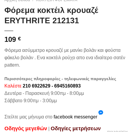
Φόρεμα κοκτέιλ κρουαζέ
ERYTHRITE 212131
109
€
Φόρεμα ασύμμετρο κρουαζέ με μανίκι βολάν και φούστα
φάκελο βολάν . Ενα κοκτέιλ ρούχο απο ενα ιδιαίτερο σατέν
pattern.
Περισσότερες πληροφορίες - τηλεφωνικές παραγγελίες
Καλέστε
210 6922629 - 6945160893
Δευτέρα - Παρασκευή 9:00πμ - 8:00μμ
Σάββατο 9:00πμ - 3:00μμ
Στείλτε μας μήνυμα στο
facebook messenger
Oδηγός μεγεθών
Oδηγίες μετρήσεων
|
ΕΚΚΑΘΆΡΙΣΗ