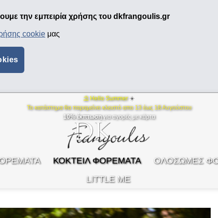
υμε την εμπειρία χρήσης του dkfrangoulis.gr
χρήσης cookie
μας
okies
⛱ Hello Summer
☀️
Το κατάστημα θα παραμείνει κλειστό απο 13 έως 18 Αυγούστου
10% έκπτωση
για αγορές με κάρτα
ΦΟΡΕΜΑΤΑ
ΚΟΚΤΕΙΛ ΦΟΡΕΜΑΤΑ
ΟΛΟΣΩΜΕΣ Φ
LITTLE ME