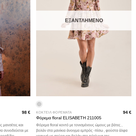
ΕΞΑΝΤΛΗΜΈΝΟ
+
98
€
94
€
ΚΟΚΤΕΙΛ ΦΟΡΕΜΑΤΑ
Φόρεμα floral ELISABETH 211005
ς μανσέτες και
Φόρεμα floral κοντό με τονισμένους ώμους με βάτες ,
θα συνοδεύεται με
βολάν στα μανίκια άνοιγμα εμπρός -πίσω , φούστα άλφα
ροσδίδει
γραμμή με σούρα και βολάν στο τελείωμα της.