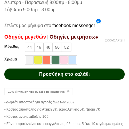
Δευτέρα - Παρασκευή 9:00πμ - 8:00μμ
Σάββατο 9:00πμ - 3:00μμ
Στείλτε μας μήνυμα στο
facebook messenger
Oδηγός μεγεθών
Oδηγίες μετρήσεων
|
ΕΚΚΑΘΆΡΙΣΗ
Μέγεθος
44
46
48
50
52
Χρώμα
Προσθήκη στο καλάθι
10% έκπτωση για αγορές με κάρτα/iris
• Δωρεάν αποστολή για αγορές άνω των 200€
• Κόστος αποστολής για Αττική 3€, εκτός Αττικής 5€, Νησιά 7€
• Κόστος αντικαταβολής 10€
• Εάν το προιόν είναι σε παραγγελία παράδοση σε 5 έως 10 εργάσιμες ημέρες.