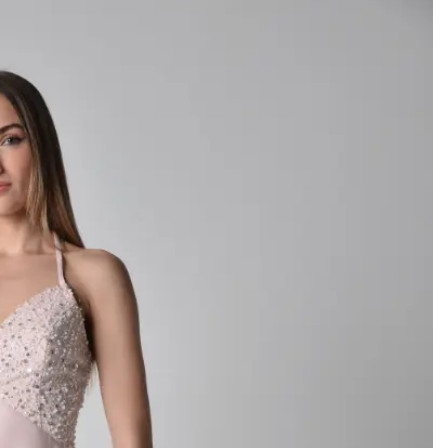
Add to
wishlist