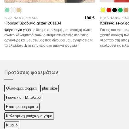
190
€
ΒΡΑΔΙΝΑ ΦΟΡΕΜΑΤΑ
ΒΡΑΔΙΝΑ ΦΟΡΕΜ
Φόρεμα βραδυνό glitter 201134
Κόκκινο sexy φ
Φόρεμα για γάμο
με δέσιμο στο λαιμό , και ανοιχτή πλάτη
Για τις πιο εντυπ
εξωτερικά λαμπερό τούλι glitterμε εσωτερικές στρώσεις
χιαστή ανοιχτή πλ
οργάντζας και μουσελίνας που σίγουρα θα μαγνητίσει ολα
ντραπαριστή απο 
τα βλέμματα .Ενα εντυπωσιακό αμπιγιέ φόρεμα !
ακολουθεί τις τελε
Προτάσεις φορεμάτων
Oλoσωμες φoρμες
plus size
Γουνάκια - Μπολερό
Επισημα φορεματα
Καλεσμένη ρούχα για γάμο
Κιμονό