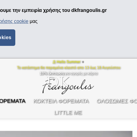
υμε την εμπειρία χρήσης του dkfrangoulis.gr
χρήσης cookie
μας
okies
⛱ Hello Summer
☀️
Το κατάστημα θα παραμείνει κλειστό απο 13 έως 18 Αυγούστου
10% έκπτωση
για αγορές με κάρτα
ΦΟΡΕΜΑΤΑ
ΚΟΚΤΕΙΛ ΦΟΡΕΜΑΤΑ
ΟΛΟΣΩΜΕΣ Φ
LITTLE ME