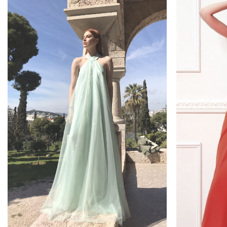
Add to
wishlist
+
+