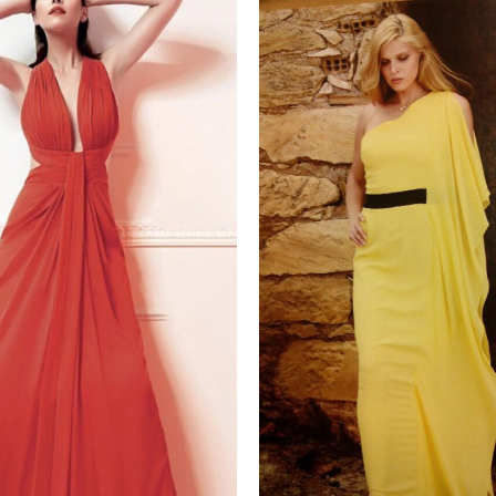
Add to
wishlist
+