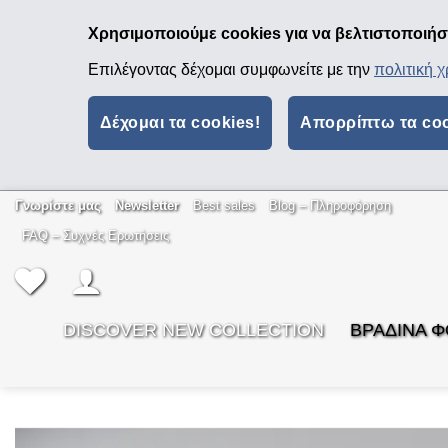
Χρησιμοποιούμε cookies για να βελτιστοποιήσο
Επιλέγοντας δέχομαι συμφωνείτε με την
πολιτική 
Δέχομαι τα cookies!
Απορρίπτω τα co
Μετάβαση
Γνωρίστε μας
Newsletter
Best sales
Βlog – Πληροφόρηση
στο
FAQ – Συχνές Ερωτήσεις
περιεχόμενο
DISCOVER NEW COLLECTION
ΒΡΑΔΙΝΑ 