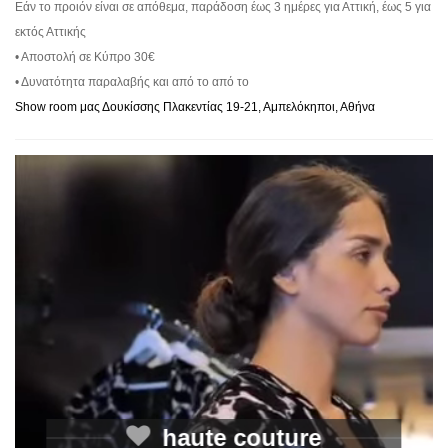
Εάν το προιόν είναι σε απόθεμα, παράδοση έως 3 ημέρες για Αττική, έως 5 για
εκτός Αττικής
• Αποστολή σε Κύπρο 30€
• Δυνατότητα παραλαβής και από το από το
Show room μας Δουκίσσης Πλακεντίας 19-21, Αμπελόκηποι, Αθήνα
haute couture