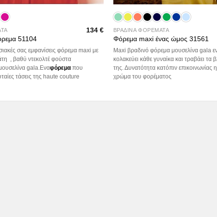
134
€
ΑΤΑ
ΒΡΑΔΙΝΑ ΦΟΡΕΜΑΤΑ
όρεμα 51104
Φόρεμα maxi ένας ώμος 31561
ωσιακές σας εμφανίσεις φόρεμα maxi με
Maxi βραδινό φόρεμα μουσελίνα gala 
άτη , βαθύ ντεκολτέ φούστα
κολακεύει κάθε γυναίκα και τραβάει τα
μουσελίνα gala.Eνα
φόρεμα
που
της. Δυνατότητα κατόπιν επικοινωνίας η
υταίες τάσεις της haute couture
χρώμα του φορέματος