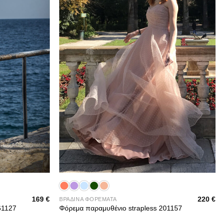
+
169
€
220
€
ΒΡΑΔΙΝΑ ΦΟΡΕΜΑΤΑ
61127
Φόρεμα παραμυθένιο strapless 201157