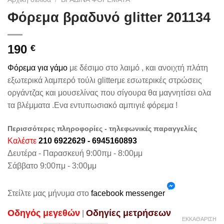
Φόρεμα βραδυνό glitter 201134
190
€
Φόρεμα για γάμο
με δέσιμο στο λαιμό , και ανοιχτή πλάτη
εξωτερικά λαμπερό τούλι glitterμε εσωτερικές στρώσεις
οργάντζας και μουσελίνας που σίγουρα θα μαγνητίσει ολα
τα βλέμματα .Ενα εντυπωσιακό αμπιγιέ φόρεμα !
Περισσότερες πληροφορίες - τηλεφωνικές παραγγελίες
Καλέστε
210 6922629 - 6945160893
Δευτέρα - Παρασκευή 9:00πμ - 8:00μμ
Σάββατο 9:00πμ - 3:00μμ
Στείλτε μας μήνυμα στο
facebook messenger
Oδηγός μεγεθών
Oδηγίες μετρήσεων
|
ΕΚΚΑΘΆΡΙΣΗ