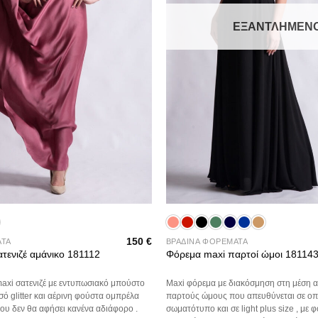
ΕΞΑΝΤΛΗΜΈΝ
+
150
€
ΑΤΑ
ΒΡΑΔΙΝΑ ΦΟΡΕΜΑΤΑ
τενιζέ αμάνικο 181112
Φόρεμα maxi παρτοί ώμοι 18114
axi σατενιζέ με εντυπωσιακό μπούστο
Maxi φόρεμα με διακόσμηση στη μέση απο
σό glitter και αέρινη φούστα ομπρέλα
παρτούς ώμους που απευθύνεται σε ο
που δεν θα αφήσει κανένα αδιάφορο .
σωματότυπο και σε light plus size , με