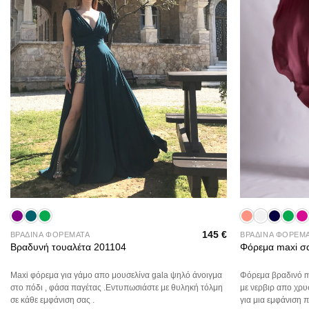
+
+
145
€
ΒΡΑΔΙΝΑ ΦΟΡΕΜΑΤΑ
ΒΡΑΔΙΝΑ ΦΟΡΕΜ
Βραδυνή τουαλέτα 201104
Φόρεμα maxi σα
Maxi φόρεμα για γάμο απο μουσελίνα gala ψηλό άνοιγμα
Φόρεμα βραδινό m
στο πόδι , φάσα παγέτας .Εντυπωσιάστε με θυληκή τόλμη
με νερβιρ απο χρυ
σε κάθε εμφάνιση σας .
για μια εμφάνιση 