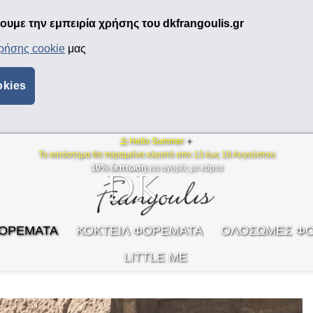
υμε την εμπειρία χρήσης του dkfrangoulis.gr
χρήσης cookie
μας
okies
⛱ Hello Summer
☀️
Το κατάστημα θα παραμείνει κλειστό απο 13 έως 18 Αυγούστου
10% έκπτωση
για αγορές με κάρτα
ΦΟΡΕΜΑΤΑ
ΚΟΚΤΕΙΛ ΦΟΡΕΜΑΤΑ
ΟΛΟΣΩΜΕΣ Φ
LITTLE ME