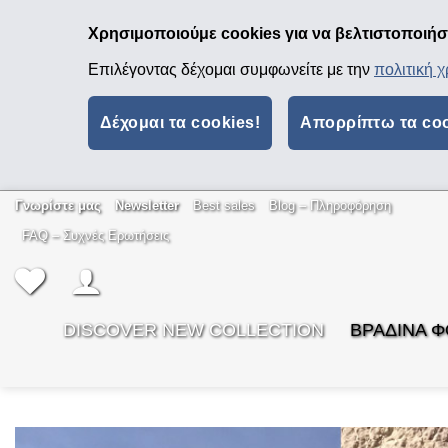
Χρησιμοποιούμε cookies για να βελτιστοποιήσο
Επιλέγοντας δέχομαι συμφωνείτε με την
πολιτική 
Δέχομαι τα cookies!
Απορρίπτω τα co
Μετάβαση
Γνωρίστε μας
Newsletter
Best sales
Βlog – Πληροφόρηση
στο
FAQ – Συχνές Ερωτήσεις
περιεχόμενο
DISCOVER NEW COLLECTION
ΒΡΑΔΙΝΑ 