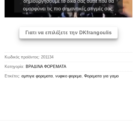
δημιουργήσουμε το δικό σας outfit που θα
ομορφύνει τις πιο σημαντικές στιγμές σας.
Γιατι να επιλέξετε την DKfrangoulis
Κωδικός προϊόντος:
201134
Κατηγορία:
ΒΡΑΔΙΝΑ ΦΟΡΕΜΑΤΑ
Ετικέτες:
αμπιγιε φορεματα
,
νυφικο φορεμα
,
Φορεματα για γαμο