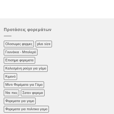
Προτάσεις φορεμάτων
Oλoσωμες φoρμες
plus size
Γουνάκια - Μπολερό
Επισημα φορεματα
Καλεσμένη ρούχα για γάμο
Κιμονό
Μίντι Φορέματα για Γάμο
Ντε πιες
Σατεν φορεμα
Φορεματα για γαμο
Φορεματα για πολιτικο γαμο