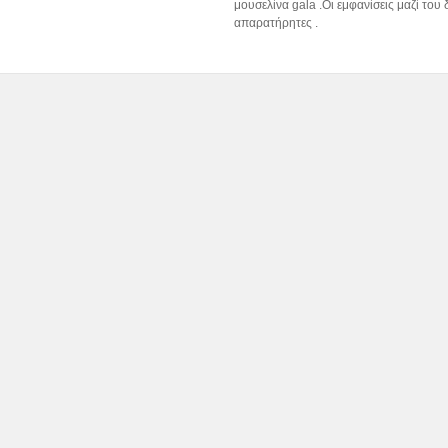
μουσελίνα gala .Οι εμφανίσεις μαζί του
απαρατήρητες .