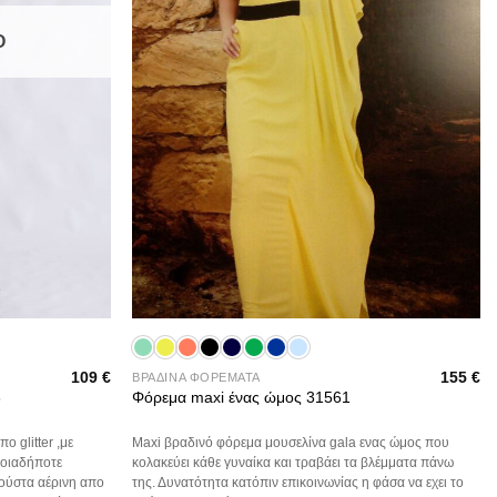
Ο
+
109
€
155
€
ΒΡΑΔΙΝΑ ΦΟΡΕΜΑΤΑ
3
Φόρεμα maxi ένας ώμος 31561
 glitter ,με
Maxi βραδινό φόρεμα μουσελίνα gala ενας ώμος που
ποιαδήποτε
κολακεύει κάθε γυναίκα και τραβάει τα βλέμματα πάνω
 φούστα αέρινη απο
της. Δυνατότητα κατόπιν επικοινωνίας η φάσα να εχει το