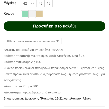
Μέγεθος
42
44
46
48
Χρώμα
Προσθήκη στο καλάθι
10% έκπτωση για αγορές με κάρτα/iris
• Δωρεάν αποστολή για αγορές άνω των 200€
• Κόστος αποστολής για Αττική 3€, εκτός Αττικής 5€, Νησιά 7€
• Κόστος αντικαταβολής 10€
• Εάν το προιόν είναι σε παραγγελία παράδοση σε 5 έως 10 εργάσιμες ημέρες.
Εάν το προιόν είναι σε απόθεμα, παράδοση έως 3 ημέρες για Αττική, έως 5 για
εκτός Αττικής
• Αποστολή σε Κύπρο 30€
• Δυνατότητα παραλαβής και από το από το
Show room μας Δουκίσσης Πλακεντίας 19-21, Αμπελόκηποι, Αθήνα