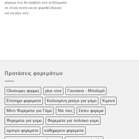
φόρεμα που θα τραβηξει ολα τα βλέμματα
σε όποιο event και αν φορεθεί.Ιδανικό
και για plus size.
Προτάσεις φορεμάτων
Oλoσωμες φoρμες
plus size
Γουνάκια - Μπολερό
Επισημα φορεματα
Καλεσμένη ρούχα για γάμο
Κιμονό
Μίντι Φορέματα για Γάμο
Ντε πιες
Σατεν φορεμα
Φορεματα για γαμο
Φορεματα για πολιτικο γαμο
αμπιγιε φορεματα
καθημερινα φορεματα