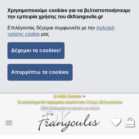
Χρησιμοποιούμε cookies για να βελτιστοποιήσουμε
την εμπειρία χρήσης του dkfrangoulis.gr
Επιλέγοντας δέχομαι συμφωνείτε με την
πολιτική
χρήσης cookie
μας
Δέχομαι τα cookies!
Απορρίπτω τα cookies
⛱ Hello Summer
☀️
Μετάβαση
Το κατάστημα θα παραμείνει κλειστό απο 13 έως 18 Αυγούστου
στο
10% έκπτωση
για αγορές με κάρτα
περιεχόμενο