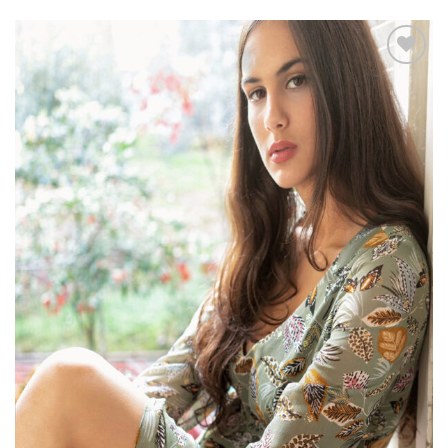
Add to
wishlist