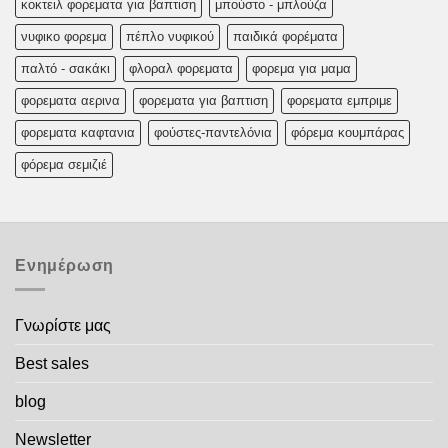
κοκτειλ φορεματα για βαπτιση
μπούστο - μπλούζα
νυφικο φορεμα
πέπλο νυφικού
παιδικά φορέματα
παλτό - σακάκι
φλοραλ φορεματα
φορεμα για μαμα
φορεματα αερινα
φορεματα για βαπτιση
φορεματα εμπριμε
φορεματα καφτανια
φούστες-παντελόνια
φόρεμα κουμπάρας
φόρεμα σεμιζιέ
Ενημέρωση
Γνωρίστε μας
Best sales
blog
Newsletter