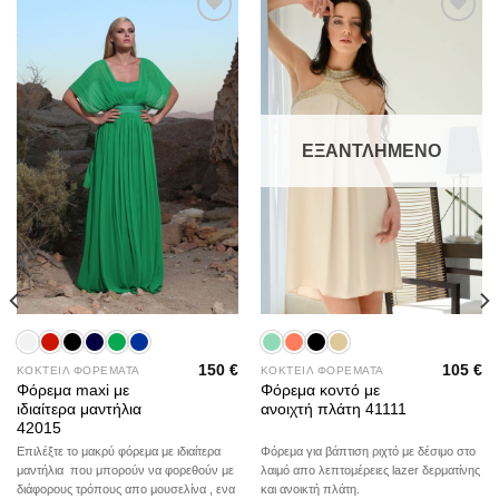
Add to
Add to
wishlist
wishlist
ΕΞΑΝΤΛΗΜΈΝΟ
150
€
105
€
ΚΟΚΤΕΙΛ ΦΟΡΕΜΑΤΑ
ΚΟΚΤΕΙΛ ΦΟΡΕΜΑΤΑ
Φόρεμα maxi με
Φόρεμα κοντό με
ιδιαίτερα μαντήλια
ανοιχτή πλάτη 41111
42015
Επιλέξτε το μακρύ φόρεμα με ιδιαίτερα
Φόρεμα για βάπτιση ριχτό με δέσιμο στο
μαντήλια που μπορούν να φορεθούν με
λαιμό απο λεπτομέρειες lazer δερματίνης
διάφορους τρόπους απο μουσελίνα , ενα
και ανοικτή πλάτη.