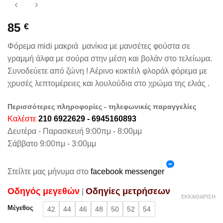
85
€
Φόρεμα midi μακριά μανίκια με μανσέτες φούστα σε
γραμμή άλφα με σούρα στην μέση και βολάν στο τελείωμα.
Συνοδεύετε από ζώνη ! Αέρινο κοκτέιλ φλοράλ φόρεμα με
χρυσές λεπτομέρειες και λουλούδια στο χρώμα της ελιάς .
Περισσότερες πληροφορίες - τηλεφωνικές παραγγελίες
Καλέστε
210 6922629 - 6945160893
Δευτέρα - Παρασκευή 9:00πμ - 8:00μμ
Σάββατο 9:00πμ - 3:00μμ
Στείλτε μας μήνυμα στο
facebook messenger
Oδηγός μεγεθών
Oδηγίες μετρήσεων
|
ΕΚΚΑΘΆΡΙΣΗ
Μέγεθος
42
44
46
48
50
52
54