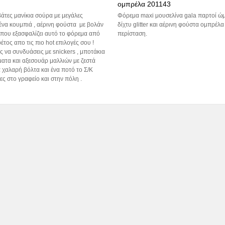
ομπρέλα 201143
άτες μανίκια σούρα με μεγάλες
Φόρεμα maxi μουσελίνα gala παρτοί ώμ
ένα κουμπιά , αέρινη φούστα με βολάν
δίχτυ glitter και αέρινη φούστα ομπρέλα
 που εξασφαλίζει αυτό το φόρεμα από
περίσταση.
φέτος απο τις πιο hot επιλογές σου !
 να συνδυάσεις με snickers , μποτάκια
ατα και αξεσουάρ μαλλιών με ζεστά
 χαλαρή βόλτα και ένα ποτό το Σ/Κ
ρες στο γραφείο και στην πόλη .