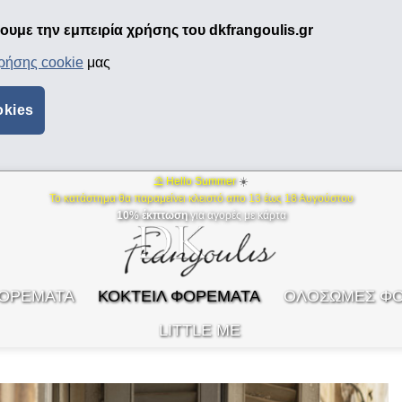
υμε την εμπειρία χρήσης του dkfrangoulis.gr
χρήσης cookie
μας
okies
⛱ Hello Summer
☀️
Το κατάστημα θα παραμείνει κλειστό απο 13 έως 18 Αυγούστου
10% έκπτωση
για αγορές με κάρτα
ΦΟΡΕΜΑΤΑ
ΚΟΚΤΕΙΛ ΦΟΡΕΜΑΤΑ
ΟΛΟΣΩΜΕΣ Φ
LITTLE ME