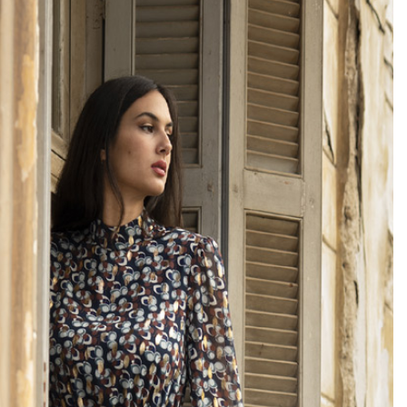
Add to
wishlist