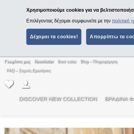
Χρησιμοποιούμε cookies για να βελτιστοποιήσο
Επιλέγοντας δέχομαι συμφωνείτε με την
πολιτική 
Δέχομαι τα cookies!
Απορρίπτω τα co
Μετάβαση
Γνωρίστε μας
Newsletter
Best sales
Βlog – Πληροφόρηση
στο
FAQ – Συχνές Ερωτήσεις
περιεχόμενο
DISCOVER NEW COLLECTION
ΒΡΑΔΙΝΑ 