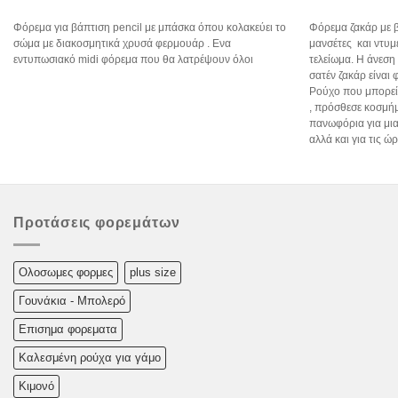
Φόρεμα για βάπτιση pencil με μπάσκα όπου κολακεύει το
Φόρεμα ζακάρ με β
σώμα με διακοσμητικά χρυσά φερμουάρ . Ενα
μανσέτες και ντυμ
εντυπωσιακό midi φόρεμα που θα λατρέψουν όλοι
τελείωμα. Η άνεση
σατέν ζακάρ είναι 
Ρούχο που μπορείς
, πρόσθεσε κοσμήμ
πανωφόρια για μια
αλλά και για τις ώ
Προτάσεις φορεμάτων
Oλoσωμες φoρμες
plus size
Γουνάκια - Μπολερό
Επισημα φορεματα
Καλεσμένη ρούχα για γάμο
Κιμονό