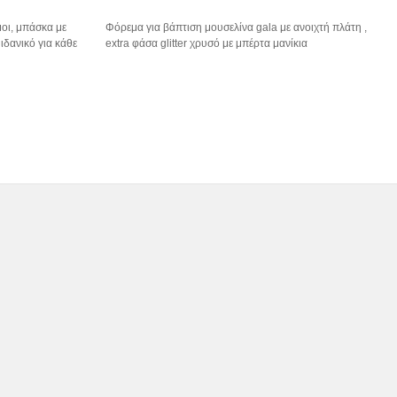
οι, μπάσκα με
Φόρεμα για βάπτιση μουσελίνα gala με ανοιχτή πλάτη ,
 ιδανικό για κάθε
extra φάσα glitter χρυσό με μπέρτα μανίκια