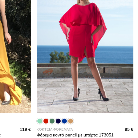
+
119
€
95
€
ΚΟΚΤΕΙΛ ΦΟΡΕΜΑΤΑ
α
Φόρεμα κοντό pencil με μπέρτα 173051