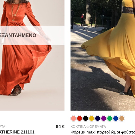
ΕΞΑΝΤΛΗΜΈΝΟ
+
94
€
ΑΤΑ
ΚΟΚΤΕΙΛ ΦΟΡΕΜΑΤΑ
Φόρεμα maxi παρτοί ώμοι φούστ
KATHERINE 211101