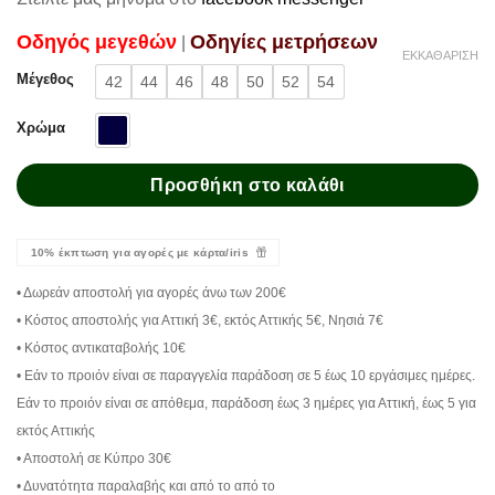
Oδηγός μεγεθών
Oδηγίες μετρήσεων
|
ΕΚΚΑΘΆΡΙΣΗ
Μέγεθος
42
44
46
48
50
52
54
Χρώμα
Προσθήκη στο καλάθι
10% έκπτωση για αγορές με κάρτα/iris
• Δωρεάν αποστολή για αγορές άνω των 200€
• Κόστος αποστολής για Αττική 3€, εκτός Αττικής 5€, Νησιά 7€
• Κόστος αντικαταβολής 10€
• Εάν το προιόν είναι σε παραγγελία παράδοση σε 5 έως 10 εργάσιμες ημέρες.
Εάν το προιόν είναι σε απόθεμα, παράδοση έως 3 ημέρες για Αττική, έως 5 για
εκτός Αττικής
• Αποστολή σε Κύπρο 30€
• Δυνατότητα παραλαβής και από το από το