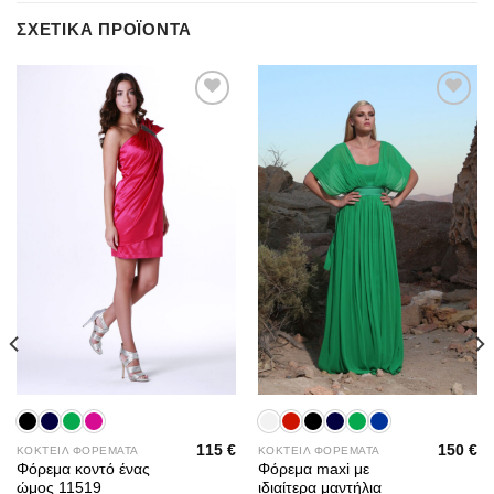
ΣΧΕΤΙΚΆ ΠΡΟΪΌΝΤΑ
Add to
Add to
wishlist
wishlist
115
€
150
€
ΚΟΚΤΕΙΛ ΦΟΡΕΜΑΤΑ
ΚΟΚΤΕΙΛ ΦΟΡΕΜΑΤΑ
Φόρεμα κοντό ένας
Φόρεμα maxi με
ώμος 11519
ιδιαίτερα μαντήλια