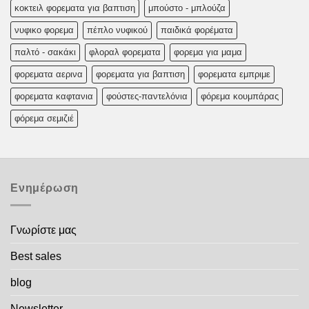
κοκτειλ φορεματα για βαπτιση
μπούστο - μπλούζα
νυφικο φορεμα
πέπλο νυφικού
παιδικά φορέματα
παλτό - σακάκι
φλοραλ φορεματα
φορεμα για μαμα
φορεματα αερινα
φορεματα για βαπτιση
φορεματα εμπριμε
φορεματα καφτανια
φούστες-παντελόνια
φόρεμα κουμπάρας
φόρεμα σεμιζιέ
Ενημέρωση
Γνωρίστε μας
Best sales
blog
Newsletter