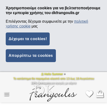
Χρησιμοποιούμε cookies για να βελτιστοποιήσουμε
την εμπειρία χρήσης του dkfrangoulis.gr
Επιλέγοντας δέχομαι συμφωνείτε με την
πολιτική
χρήσης cookie
μας
Δέχομαι τα cookies!
Απορρίπτω τα cookies
⛱ Hello Summer
☀️
Μετάβαση
Το κατάστημα θα παραμείνει κλειστό απο 13 έως 18 Αυγούστου
στο
10% έκπτωση
για αγορές με κάρτα
περιεχόμενο