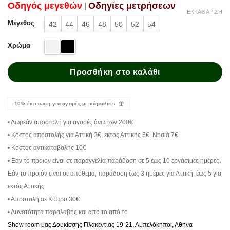
Oδηγός μεγεθών
Oδηγίες μετρήσεων
|
ΕΚΚΑΘΆΡΙΣΗ
Μέγεθος
42
44
46
48
50
52
54
Χρώμα
Προσθήκη στο καλάθι
10% έκπτωση για αγορές με κάρτα/iris
• Δωρεάν αποστολή για αγορές άνω των 200€
• Κόστος αποστολής για Αττική 3€, εκτός Αττικής 5€, Νησιά 7€
• Κόστος αντικαταβολής 10€
• Εάν το προιόν είναι σε παραγγελία παράδοση σε 5 έως 10 εργάσιμες ημέρες.
Εάν το προιόν είναι σε απόθεμα, παράδοση έως 3 ημέρες για Αττική, έως 5 για
εκτός Αττικής
• Αποστολή σε Κύπρο 30€
• Δυνατότητα παραλαβής και από το από το
Show room μας Δουκίσσης Πλακεντίας 19-21, Αμπελόκηποι, Αθήνα