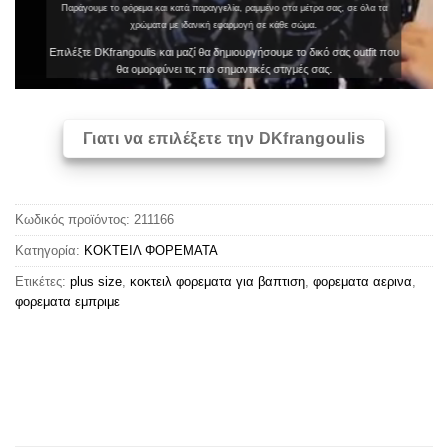
Παράγουμε το φόρεμα και κατά παραγγελία, ραμμένο στα μέτρα σας, σε όλα τα
χρώματα με ιδανική εφαρμογή σε κάθε σώμα.
Επιλέξτε DKfrangoulis και μαζί θα δημιουργήσουμε το δικό σας outfit που
θα ομορφύνει τις πιο σημαντικές στιγμές σας.
Γιατι να επιλέξετε την DKfrangoulis
Κωδικός προϊόντος:
211166
Κατηγορία:
ΚΟΚΤΕΙΛ ΦΟΡΕΜΑΤΑ
Ετικέτες:
plus size
,
κοκτειλ φορεματα για βαπτιση
,
φορεματα αερινα
,
φορεματα εμπριμε