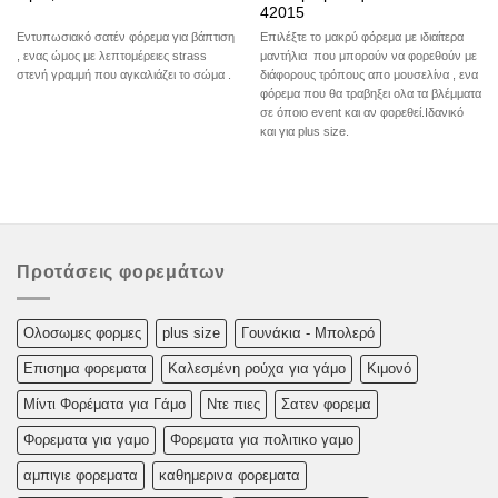
42015
Εντυπωσιακό σατέν φόρεμα για βάπτιση
Επιλέξτε το μακρύ φόρεμα με ιδιαίτερα
, ενας ώμος με λεπτομέρειες strass
μαντήλια που μπορούν να φορεθούν με
στενή γραμμή που αγκαλιάζει το σώμα .
διάφορους τρόπους απο μουσελίνα , ενα
φόρεμα που θα τραβηξει ολα τα βλέμματα
σε όποιο event και αν φορεθεί.Ιδανικό
και για plus size.
Προτάσεις φορεμάτων
Oλoσωμες φoρμες
plus size
Γουνάκια - Μπολερό
Επισημα φορεματα
Καλεσμένη ρούχα για γάμο
Κιμονό
Μίντι Φορέματα για Γάμο
Ντε πιες
Σατεν φορεμα
Φορεματα για γαμο
Φορεματα για πολιτικο γαμο
αμπιγιε φορεματα
καθημερινα φορεματα