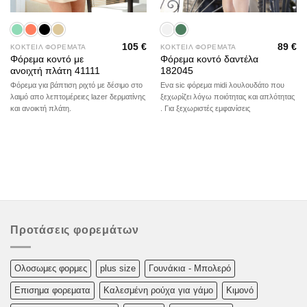
105
€
89
€
ΚΟΚΤΕΙΛ ΦΟΡΕΜΑΤΑ
ΚΟΚΤΕΙΛ ΦΟΡΕΜΑΤΑ
Φόρεμα κοντό με
Φόρεμα κοντό δαντέλα
ανοιχτή πλάτη 41111
182045
Φόρεμα για βάπτιση ριχτό με δέσιμο στο
Ενα sic φόρεμα midi λουλουδάτο που
λαιμό απο λεπτομέρειες lazer δερματίνης
ξεχωρίζει λόγω ποιότητας και απλότητας
και ανοικτή πλάτη.
. Για ξεχωριστές εμφανίσεις
Προτάσεις φορεμάτων
Oλoσωμες φoρμες
plus size
Γουνάκια - Μπολερό
Επισημα φορεματα
Καλεσμένη ρούχα για γάμο
Κιμονό