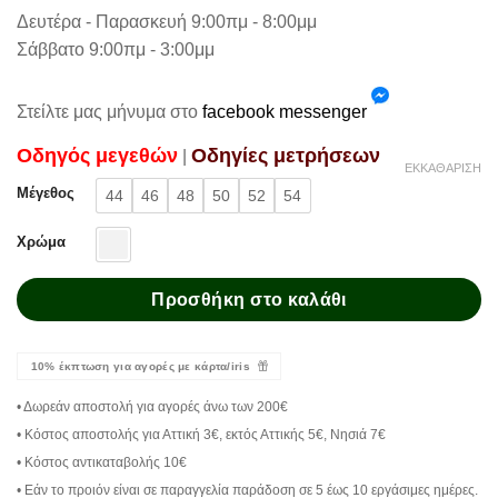
Δευτέρα - Παρασκευή 9:00πμ - 8:00μμ
Σάββατο 9:00πμ - 3:00μμ
Στείλτε μας μήνυμα στο
facebook messenger
Oδηγός μεγεθών
Oδηγίες μετρήσεων
|
ΕΚΚΑΘΆΡΙΣΗ
Μέγεθος
44
46
48
50
52
54
Χρώμα
Προσθήκη στο καλάθι
10% έκπτωση για αγορές με κάρτα/iris
• Δωρεάν αποστολή για αγορές άνω των 200€
• Κόστος αποστολής για Αττική 3€, εκτός Αττικής 5€, Νησιά 7€
• Κόστος αντικαταβολής 10€
• Εάν το προιόν είναι σε παραγγελία παράδοση σε 5 έως 10 εργάσιμες ημέρες.