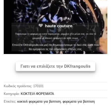
haute couture
Παράγουμε το φόρεμα και κατά παραγγελία, ραμμένο στα μέτρα σας, σε όλα τα
χρώματα με ιδανική εφαρμογή σε κάθε σώμα.
Επιλέξτε DKfrangoulis και μαζί θα δημιουργήσουμε το δικό σας outfit που
θα ομορφύνει τις πιο σημαντικές στιγμές σας.
Γιατι να επιλέξετε την DKfrangoulis
Κωδικός προϊόντος:
170101
Κατηγορία:
ΚΟΚΤΕΙΛ ΦΟΡΕΜΑΤΑ
Ετικέτες:
κοκτειλ φορεματα για βαπτιση
,
φορεματα για βαπτιση