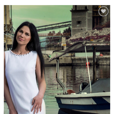
Add to
wishlist