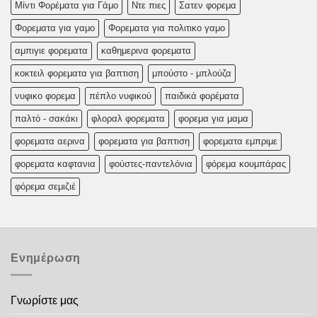
Μίντι Φορέματα για Γάμο
Ντε πιες
Σατεν φορεμα
Φορεματα για γαμο
Φορεματα για πολιτικο γαμο
αμπιγιε φορεματα
καθημερινα φορεματα
κοκτειλ φορεματα για βαπτιση
μπούστο - μπλούζα
νυφικο φορεμα
πέπλο νυφικού
παιδικά φορέματα
παλτό - σακάκι
φλοραλ φορεματα
φορεμα για μαμα
φορεματα αερινα
φορεματα για βαπτιση
φορεματα εμπριμε
φορεματα καφτανια
φούστες-παντελόνια
φόρεμα κουμπάρας
φόρεμα σεμιζιέ
Ενημέρωση
Γνωρίστε μας