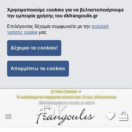
Χρησιμοποιούμε cookies για να βελτιστοποιήσουμε
την εμπειρία χρήσης του dkfrangoulis.gr
Επιλέγοντας δέχομαι συμφωνείτε με την
πολιτική
χρήσης cookie
μας
Δέχομαι τα cookies!
Απορρίπτω τα cookies
⛱ Hello Summer
☀️
Μετάβαση
Το κατάστημα θα παραμείνει κλειστό απο 13 έως 18 Αυγούστου
στο
10% έκπτωση
για αγορές με κάρτα
περιεχόμενο